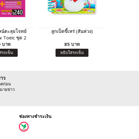
น์ตะลุยโจทย์
ลูกเป็ดขี้เหร่ (สันห่วง)
แบบฝึกหัดค
 Toeic ชุด 2
การบวก ระดั
 บาท
85 บาท
10
ส่รถเข็น
หยิบใส่รถเข็น
หยิบ
่าว
ลดก่อน
มายข่าว
ช่องทางชำระเงิน