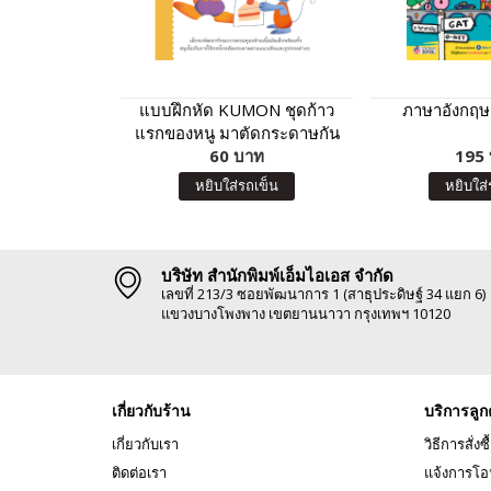
แบบฝึกหัด KUMON ชุดก้าว
ภาษาอังกฤษส
แรกของหนู มาตัดกระดาษกัน
เถอะ : อาหารจานสนุก
60 บาท
195
หยิบใส่รถเข็น
หยิบใส่
บริษัท สำนักพิมพ์เอ็มไอเอส จำกัด
เลขที่ 213/3 ซอยพัฒนาการ 1 (สาธุประดิษฐ์ 34 แยก 6)
แขวงบางโพงพาง เขตยานนาวา กรุงเทพฯ 10120
เกี่ยวกับร้าน
บริการลูก
เกี่ยวกับเรา
วิธีการสั่งซื
ติดต่อเรา
แจ้งการโอ