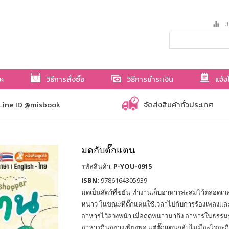
เป
ษะ
วิธีการสั่งซื้อ
วิธีการชำระเงิน
แจ้ง
Line ID @misbook
จัดส่งสินค้าทั่วประเทศ
มดกับตั๊กแตน
รหัสสินค้า:
P-YOU-0915
ISBN:
9786164305939
มดเป็นสัตว์ที่ขยัน ทำงานเก็บอาหารสะสมไว้ตลอดเว
หนาว ในขณะที่ตั๊กแตนใช้เวลาไปกับการร้องเพลงและ
อาหารไว้ล่วงหน้า เมื่อฤดูหนาวมาถึง อาหารในธรร
อาหารกินอย่างเพียงพอ แต่ตั๊กแตนกลับไม่มีอะไรจะ