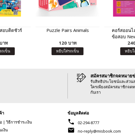
อบติดชัวร์
Puzzle Pairs Animals
คอร์สออนไล
ข้อสอบ New
 บาท
120 บาท
240
รถเข็น
หยิบใส่รถเข็น
หยิบใ
สมัครสมาชิกจดหมายข
รับสิทธิประโยชน์และส่วน
ใครเพียงสมัครสมาชิกจดห
กับเรา
ค้า
ข้อมูลติดต่อ
phone
้อ
|
วิธีการชำระเงิน
02-294-8777
mail
นเงิน
no-reply@misbook.com