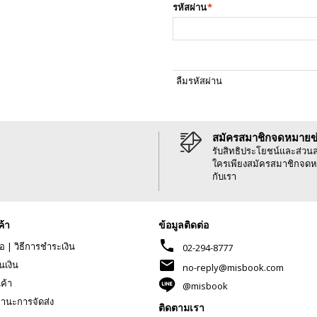
รหัสผ่าน
*
ลืมรหัสผ่าน
สมัครสมาชิกจดหมายข
รับสิทธิประโยชน์และส่วน
ใครเพียงสมัครสมาชิกจดห
กับเรา
ค้า
ข้อมูลติดต่อ
phone
้อ
|
วิธีการชำระเงิน
02-294-8777
mail
นเงิน
no-reply@misbook.com
นค้า
@misbook
านะการจัดส่ง
ติดตามเรา