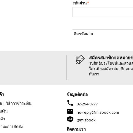
รหัสผ่าน
*
ลืมรหัสผ่าน
สมัครสมาชิกจดหมายข
รับสิทธิประโยชน์และส่วน
ใครเพียงสมัครสมาชิกจดห
กับเรา
ค้า
ข้อมูลติดต่อ
phone
้อ
|
วิธีการชำระเงิน
02-294-8777
mail
นเงิน
no-reply@misbook.com
นค้า
@misbook
านะการจัดส่ง
ติดตามเรา