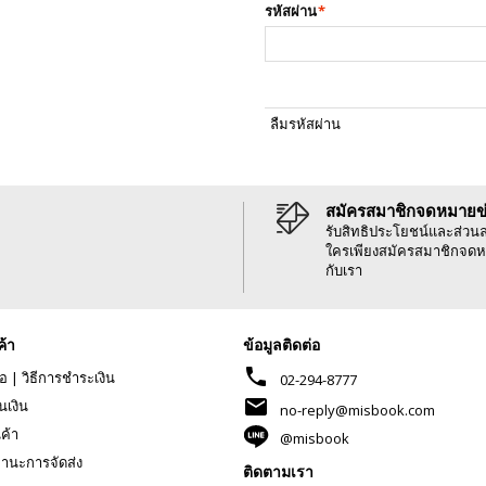
รหัสผ่าน
*
ลืมรหัสผ่าน
สมัครสมาชิกจดหมายข
รับสิทธิประโยชน์และส่วน
ใครเพียงสมัครสมาชิกจดห
กับเรา
ค้า
ข้อมูลติดต่อ
phone
้อ
|
วิธีการชำระเงิน
02-294-8777
mail
นเงิน
no-reply@misbook.com
นค้า
@misbook
านะการจัดส่ง
ติดตามเรา