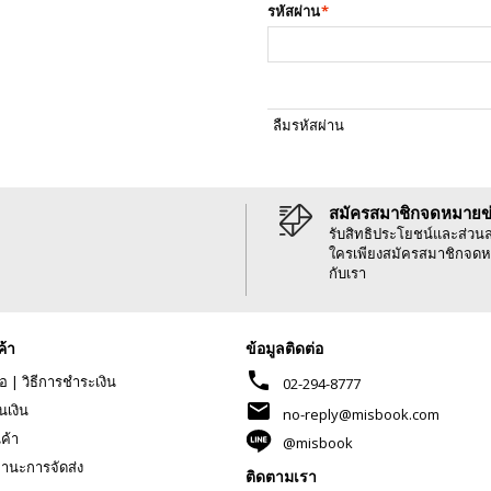
รหัสผ่าน
*
ลืมรหัสผ่าน
สมัครสมาชิกจดหมายข
รับสิทธิประโยชน์และส่วน
ใครเพียงสมัครสมาชิกจดห
กับเรา
ค้า
ข้อมูลติดต่อ
phone
้อ
|
วิธีการชำระเงิน
02-294-8777
mail
นเงิน
no-reply@misbook.com
นค้า
@misbook
านะการจัดส่ง
ติดตามเรา