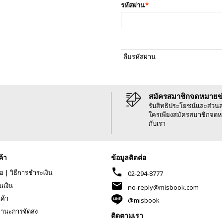
รหัสผ่าน
*
ลืมรหัสผ่าน
สมัครสมาชิกจดหมายข
รับสิทธิประโยชน์และส่วน
ใครเพียงสมัครสมาชิกจดห
กับเรา
ค้า
ข้อมูลติดต่อ
phone
้อ
|
วิธีการชำระเงิน
02-294-8777
mail
นเงิน
no-reply@misbook.com
นค้า
@misbook
านะการจัดส่ง
ติดตามเรา