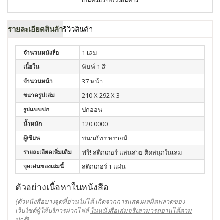
เป็นคนแรกที่รีวิวสินค้านี้
รายละเอียดสินค้า
รีวิวสินค้า
จำนวนหนังสือ
1 เล่ม
เนื้อใน
พิมพ์ 1 สี
จำนวนหน้า
37 หน้า
ขนาดรูปเล่ม
210 X 292 X 3
รูปแบบปก
ปกอ่อน
น้ำหนัก
120.0000
ผู้เขียน
ชนาภัทร พรายมี
รายละเอียดเพิ่มเติม
ฟรี! สติกเกอร์ แสนสวย ติดสนุกในเล่ม
จุดเด่นของเล่มนี้
สติกเกอร์ 1 แผ่น
ตัวอย่างเนื้อหาในหนังสือ
(ตัวหนังสือบางจุดที่อ่านไม่ได้ เกิดจากการแสดงผลผิดพลาดของ
เว็บไซต์ผู้ให้บริการฝากไฟล์
ในหนังสือเล่มจริงสามารถอ่านได้ตาม
ปกติ
)