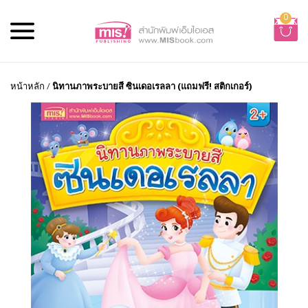
0
หน้าหลัก
/
นิทานภาพระบายสี ซินเดอเรลลา (แถมฟรี! สติกเกอร์)