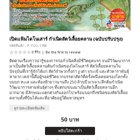
เปิดแฟ้มไดโนเสาร์ กำเนิดสัตว์เลื้อยคลาน (ฉบับปรับปรุง)
รหัสสินค้า : P-YOU-1188
0 รีวิว
|
Be the first to review
ติดตามเรื่องราวน่ารู้ของการก่อกำเนิดสิ่งมีชีวิตยุคแรก จนมีวิวัฒนาการ
มาเป็นสัตว์เลื้อยคลานต้นกำเนิดของไดโนเสาร์ สัตว์เลื้อยคลานใน
ปัจจุบันที่เรารู้จักได้แก่ สัตว์จำพวกกิ้งก่า งู เต่า จระเข้ และทัวทาราพันธุ์
หายาก เหล่านี้คือผู้รอดชีวิตจากบรรดาสัตว์ที่ครั้งหนึ่งเคยครองโลกทั้ง
บนบก ทะเล และท้องฟ้ายาวนานถึง 250 ล้านปี มาเจาะลึกต้นกำเนิด
วิวัฒนาการสายพันธุ์ต่างๆ ที่แตกแขนงมาเป็นสัตว์เลื้อยคลานอีก
มากมาย มีลักษณะแตกต่างกันออกไป พร้อมบอกถึงชนิดของสัตว์เลื้อย
คลานทั้งที่บินได้และที่อาศัยอยู่ใต้มหาสมุทร
ดูรายละเอียดเพิ่มเติม
50 บาท
หยิบใส่ตะกร้า