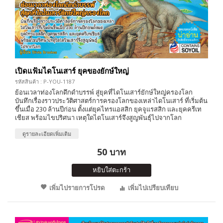
เปิดแฟ้มไดโนเสาร์ ยุคของยักษ์ใหญ่
รหัสสินค้า : P-YOU-1187
ย้อนเวลาท่องโลกดึกดำบรรพ์ สู่ยุคที่ไดโนเสาร์ยักษ์ใหญ่ครองโลก
บันทึกเรื่องราวประวัติศาสตร์การครองโลกของเหล่าไดโนเสาร์ ที่เริ่มต้น
ขึ้นเมื่อ 230 ล้านปีก่อน ตั้งแต่ยุคไทรแอสสิก ยุคจูแรสสิก และยุคครีเท
เชียส พร้อมไขปริศนา เหตุใดไดโนเสาร์จึงสูญพันธุ์ไปจากโลก
ดูรายละเอียดเพิ่มเติม
50 บาท
หยิบใส่ตะกร้า
เพิ่มไปรายการโปรด
เพิ่มไปเปรียบเทียบ