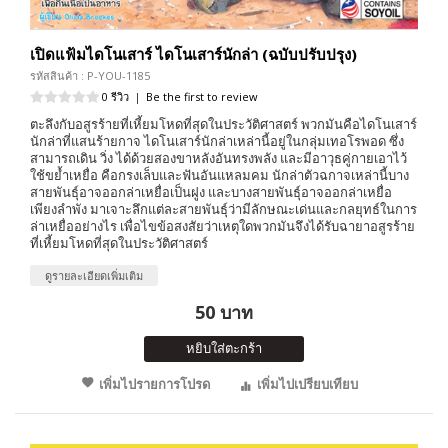
เปิดแฟ้มไดโนเสาร์ ไดโนเสาร์นักล่า (ฉบับปรับปรุง)
รหัสสินค้า : P-YOU-1185
0 รีวิว
|
Be the first to review
ตะลึงกับอสูรร้ายที่เหี้ยมโหดที่สุดในประวัติศาสตร์ พวกมันคือไดโนเสาร์
นักล่าที่แสนร้ายกาจ ไดโนเสาร์นักล่าเหล่านี้อยู่ในกลุ่มเทอโรพอด ซึ่ง
สามารถเดิน วิ่ง ได้ด้วยสองขาหลังอันทรงพลัง และมีอาวุธคู่กายเอาไว้
ใช้ขย้ำเหยื่อ คือกรงเล็บและฟันอันแหลมคม นักล่าตัวฉกาจเหล่านี้บาง
สายพันธุ์อาจออกล่าเหยื่อเป็นฝูง และบางสายพันธุ์อาจออกล่าเหยื่อ
เพียงลำพัง มาเจาะลึกแต่ละสายพันธุ์ว่ามีลักษณะเด่นและกลยุทธ์ในการ
ล่าเหยื่ออย่างไร เพื่อไขข้อสงสัยว่าเหตุใดพวกมันจึงได้รับฉายาอสูรร้าย
ที่เหี้ยมโหดที่สุดในประวัติศาสตร์
ดูรายละเอียดเพิ่มเติม
50 บาท
หยิบใส่ตะกร้า
เพิ่มไปรายการโปรด
เพิ่มไปเปรียบเทียบ