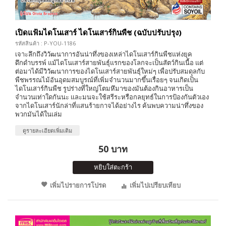
เปิดแฟ้มไดโนเสาร์ ไดโนเสาร์กินพืช (ฉบับปรับปรุง)
รหัสสินค้า : P-YOU-1186
เจาะลึกถึงวิวัฒนาการอันน่าทึ่งของเหล่าไดโนเสาร์กินพืชแห่งยุค
ดึกดำบรรพ์ แม้ไดโนเสาร์สายพันธุ์แรกของโลกจะเป็นสัตว์กินเนื้อ แต่
ต่อมาได้มีวิวัฒนาการของไดโนเสาร์สายพันธุ์ใหม่ๆ เพื่อปรับสมดุลกับ
พืชพรรณไม้อันอุดมสมบูรณ์ที่เพิ่มจำนวนมากขึ้นเรื่อยๆ จนเกิดเป็น
ไดโนเสาร์กินพืช รูปร่างที่ใหญ่โตมหึมาของมันต้องกินอาหารเป็น
จำนวนเท่าใดกันนะ และมนจะใช้สรีระหรือกลยุทธ์ในการป้องกันตัวเอง
จากไดโนเสาร์นักล่าที่แสนร้ายกาจได้อย่างไร ค้นพบความน่าทึ่งของ
พวกมันได้ในเล่ม
ดูรายละเอียดเพิ่มเติม
50 บาท
หยิบใส่ตะกร้า
เพิ่มไปรายการโปรด
เพิ่มไปเปรียบเทียบ