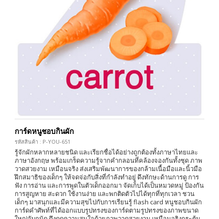
การ์ดหนูชอบกินผัก
รหัสสินค้า : P-YOU-651
รู้จักผักหลากหลายชนิด และเรียกชื่อได้อย่างถูกต้องทั้งภาษาไทยและ
ภาษาอังกฤษ พร้อมเกร็ดความรู้จากคำกลอนที่คล้องจองกันทั้งชุด ภาพ
วาดสวยงาม เหมือนจริง ส่งเสริมพัฒนาการของกล้ามเนื้อมือและนิ้วมือ
ฝึกสมาธิของเด็กๆ ให้จดจ่อกับสิ่งที่กำลังทำอยู่ ดึงทักษะด้านการดู การ
ฟัง การอ่าน และการพูดในตัวเด็กออกมา จัดเก็บได้เป็นหมวดหมู่ ป้องกัน
การสูญหาย สะดวก ใช้งานง่าย และพกติดตัวไปได้ทุกที่ทุกเวลา ชวน
เด็กๆ มาสนุกและมีความสุขไปกับการเรียนรู้ flash card หนูชอบกินผัก
การ์ดคำศัพท์ที่ได้ออกแบบรูปทรงของการ์ดตามรูปทรงของภาพขนาด
ใหญ่จับถนัด ดึงดูดความสนใจด้วยภาพวาดสวยงาม เหมือนจริงกระตุ้น