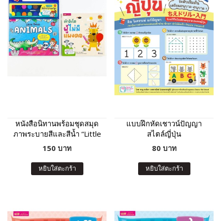
หนังสือนิทานพร้อมชุดสมุด
แบบฝึกหัดเชาวน์ปัญญา
ภาพระบายสีและสีน้ำ “Little
สไตล์ญี่ปุ่น
Artist : Animals” ปกฟ้า
150 บาท
80 บาท
หยิบใส่ตะกร้า
หยิบใส่ตะกร้า