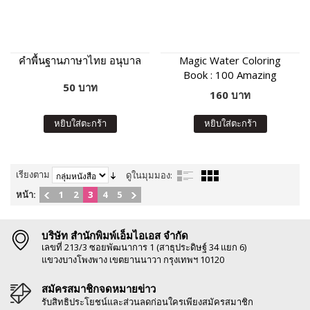
คำพื้นฐานภาษาไทย อนุบาล
Magic Water Coloring
Book : 100 Amazing
50 บาท
Animals
160 บาท
หยิบใส่ตะกร้า
หยิบใส่ตะกร้า
เรียงตาม
ดูในมุมมอง:
หน้า:
1
2
3
4
5
บริษัท สำนักพิมพ์เอ็มไอเอส จำกัด
เลขที่ 213/3 ซอยพัฒนาการ 1 (สาธุประดิษฐ์ 34 แยก 6)
แขวงบางโพงพาง เขตยานนาวา กรุงเทพฯ 10120
สมัครสมาชิกจดหมายข่าว
รับสิทธิประโยชน์และส่วนลดก่อนใครเพียงสมัครสมาชิก