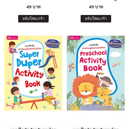
For Preschool Kids
Preschool Activity Book
49 บาท
49 บาท
หยิบใส่ตะกร้า
หยิบใส่ตะกร้า