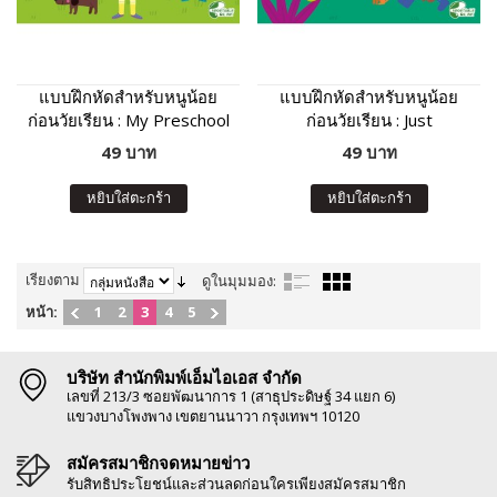
แบบฝึกหัดสำหรับหนูน้อย
แบบฝึกหัดสำหรับหนูน้อย
ก่อนวัยเรียน : My Preschool
ก่อนวัยเรียน : Just
Activities
Preschool Activities
49 บาท
49 บาท
หยิบใส่ตะกร้า
หยิบใส่ตะกร้า
เรียงตาม
ดูในมุมมอง:
หน้า:
1
2
3
4
5
บริษัท สำนักพิมพ์เอ็มไอเอส จำกัด
เลขที่ 213/3 ซอยพัฒนาการ 1 (สาธุประดิษฐ์ 34 แยก 6)
แขวงบางโพงพาง เขตยานนาวา กรุงเทพฯ 10120
สมัครสมาชิกจดหมายข่าว
รับสิทธิประโยชน์และส่วนลดก่อนใครเพียงสมัครสมาชิก