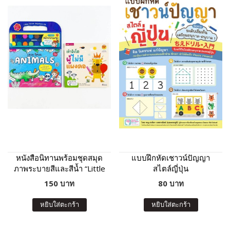
หนังสือนิทานพร้อมชุดสมุด
แบบฝึกหัดเชาวน์ปัญญา
ภาพระบายสีและสีน้ำ “Little
สไตล์ญี่ปุ่น
Artist : Animals” ปกฟ้า
150 บาท
80 บาท
หยิบใส่ตะกร้า
หยิบใส่ตะกร้า