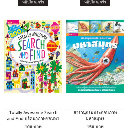
หยิบใส่ตะกร้า
หยิบใส่ตะกร้า
Totally Awesome Search
สารานุกรมประกอบภาพ
and Find ปริศนาภาพซ่อนหา
มหาสมุทร
สุดสนุก
100 บาท
150 บาท