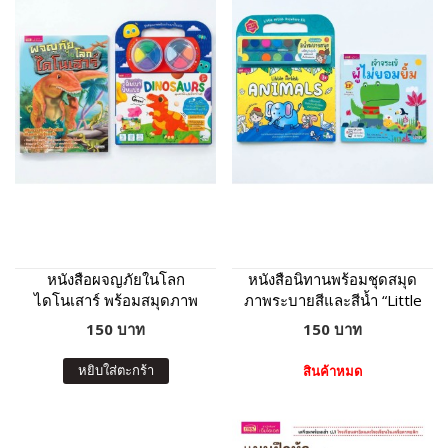
หนังสือผจญภัยในโลก
หนังสือนิทานพร้อมชุดสมุด
ไดโนเสาร์ พร้อมสมุดภาพ
ภาพระบายสีและสีน้ำ “Little
และดินเบาปั้นแปะ
Artist : Animals” ปกเหลือง
150 บาท
150 บาท
Dinosaurs : ภาพไดโนเสาร์
8 ฉาก 11 ตัว ดินเบา 8 สี
หยิบใส่ตะกร้า
สินค้าหมด