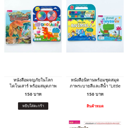
หนังสือผจญภัยในโลก
หนังสือนิทานพร้อมชุดสมุด
ไดโนเสาร์ พร้อมสมุดภาพ
ภาพระบายสีและสีน้ำ “Little
และดินเบาปั้นแปะ
Artist : Animals” ปกเหลือง
150 บาท
150 บาท
Dinosaurs : ภาพไดโนเสาร์
8 ฉาก 11 ตัว ดินเบา 8 สี
หยิบใส่ตะกร้า
สินค้าหมด