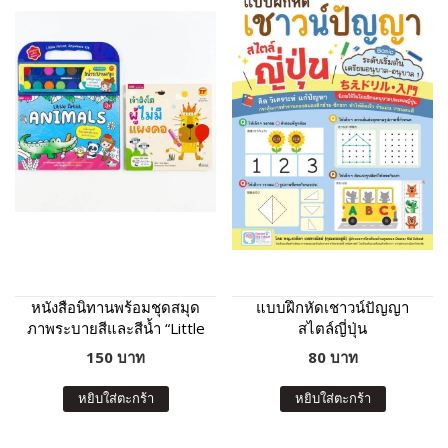
หนังสือนิทานพร้อมชุดสมุด
แบบฝึกหัดเชาวน์ปัญญา
ภาพระบายสีและสีน้ำ “Little
สไตล์ญี่ปุ่น
Artist : Animals” ปกฟ้า
150 บาท
80 บาท
หยิบใส่ตะกร้า
หยิบใส่ตะกร้า