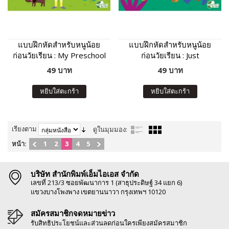
แบบฝึกหัดสำหรับหนูน้อย
แบบฝึกหัดสำหรับหนูน้อย
ก่อนวัยเรียน : My Preschool
ก่อนวัยเรียน : Just
Activities
Preschool Activities
49 บาท
49 บาท
หยิบใส่ตะกร้า
หยิบใส่ตะกร้า
เรียงตาม
ดูในมุมมอง:
หน้า:
1
2
3
4
5
บริษัท สำนักพิมพ์เอ็มไอเอส จำกัด
เลขที่ 213/3 ซอยพัฒนาการ 1 (สาธุประดิษฐ์ 34 แยก 6)
แขวงบางโพงพาง เขตยานนาวา กรุงเทพฯ 10120
สมัครสมาชิกจดหมายข่าว
รับสิทธิประโยชน์และส่วนลดก่อนใครเพียงสมัครสมาชิก