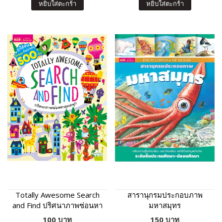
หยิบใส่ตะกร้า
หยิบใส่ตะกร้า
Totally Awesome Search
สารานุกรมประกอบภาพ
and Find ปริศนาภาพซ่อนหา
มหาสมุทร
สุดสนุก
100 บาท
150 บาท