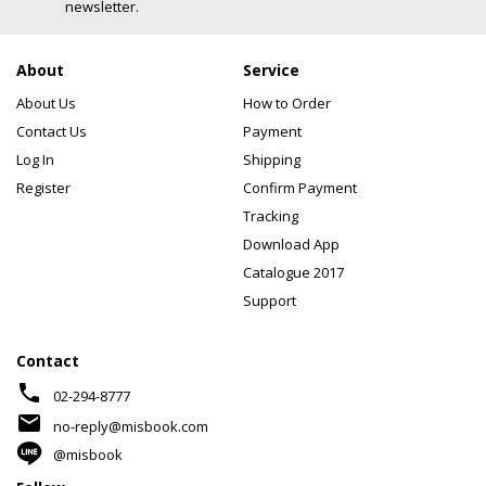
newsletter.
About
Service
About Us
How to Order
Contact Us
Payment
Log In
Shipping
Register
Confirm Payment
Tracking
Download App
Catalogue 2017
Support
Contact
phone
02-294-8777
mail
no-reply@misbook.com
@misbook