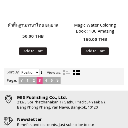
คำพื้นฐานภาษาไทย อนุบาล
Magic Water Coloring
Book : 100 Amazing
50.00 THB
Animals
160.00 THB
Add to Cart
Add to Cart
Sort By
View as:
Page:
1
2
3
4
5
MIS Publishing Co., Ltd.
213/3 Soi Phatthanakan 1 ( Sathu Pradit 34 Yaek 6 ),
Bang Phong Phang, Yan Nawa, Bangkok, 10120
Newsletter
Benefits and discounts. Just subscribe to our