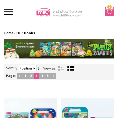
0
Home
/
Our Books
Sort By
View as:
Page:
1
2
3
4
5