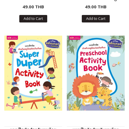
For Preschool Kids
Preschool Activity Book
49.00 THB
49.00 THB
Add to Cart
Add to Cart