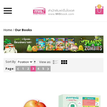
0
Home
/
Our Books
Sort By
View as:
Page:
1
2
3
4
5