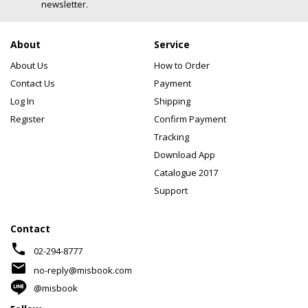
newsletter.
About
Service
About Us
How to Order
Contact Us
Payment
Log In
Shipping
Register
Confirm Payment
Tracking
Download App
Catalogue 2017
Support
Contact
phone
02-294-8777
mail
no-reply@misbook.com
@misbook