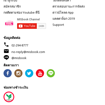
เข้าสู่ระบบ
วิธีจัดส่งสินค้า
สมัครสมาชิก
ตรวจสอบถานะการจัดส่ง
กดติดตามช่อง Youtube ที่นี่
ดาวน์โหลด App
แคตตาล็อก 2019
Support
ข้อมูลติดต่อ
phone
02-294-8777
mail
no-reply@misbook.com
@misbook
ติดตามเรา
ช่องทางชำระเงิน