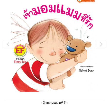
เจ้ามอมแมมที่รัก