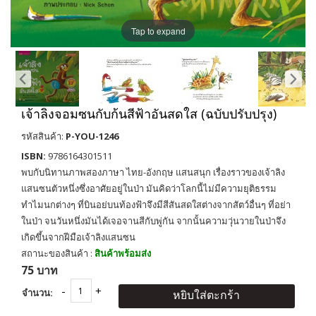
Tap to expand
เจ้าลิงจอมซนกับก้นสีฟ้าอันสดใส (ฉบับปรับปรุง)
รหัสสินค้า:
P-YOU-1246
ISBN:
9786164301511
พบกับนิทานภาพสองภาษา ไทย-อังกฤษ แสนสนุก เรื่องราวของเจ้าลิง
แสนซนตัวหนึ่งซึ่งอาศัยอยู่ในป่า มันคิดว่าโลกนี้ไม่มีความยุติธรรม
ทำไมนกต่างๆ ที่บินอย่บนท้องฟ้าจึงมีสีสันสดใสต่างจากสัตว์อื่นๆ ที่อย่า
ในป่า จนวันหนึ่งมันได้เจอจานสีกับพู่กัน จากนั้นความวุ่นวายในป่าจึง
เกิดขึ้นจากฝีมือเจ้าลิงแสนซน
สถานะของสินค้า :
สินค้าพร้อมส่ง
75 บาท
จำนวน:
หยิบใส่ตะกร้า