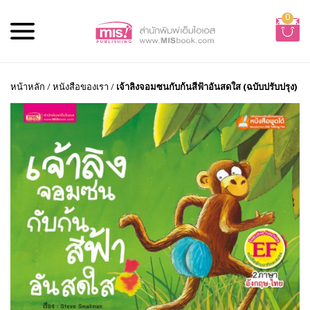
0
หน้าหลัก
/
หนังสือของเรา
/
เจ้าลิงจอมซนกับก้นสีฟ้าอันสดใส (ฉบับปรับปรุง)