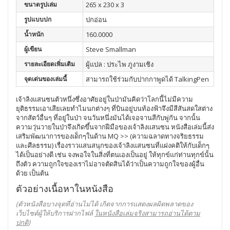
ขนาดรูปเล่ม
265 x 230 x 3
รูปแบบปก
ปกอ่อน
น้ำหนัก
160.0000
ผู้เขียน
Steve Smallman
รายละเอียดเพิ่มเติม
ผู้แปล : ประไพ ภูงามเชิง
จุดเด่นของเล่มนี้
สามารถใช้ร่วมกับปากกาพูดได้ TalkingPen
เจ้าลิงแสนซนตัวหนึ่งซึ่งอาศัยอยู่ในป่ามันคิดว่าโลกนี้ไม่มีความ
ยุติธรรมเอาเสียเลยทำไมนกต่างๆ ที่บินอยู่บนท้องฟ้าจึงมีสีสันสดใสต่าง
จากสัตว์อื่นๆ ที่อยู่ในป่า จนวันหนึ่งมันได้เจอจานสีกับพู่กัน จากนั้น
ความวุ่นวายในป่าจึงเกิดขึ้นจากฝีมือของเจ้าลิงแสนซน หนังสือเล่มนี้ส่ง
เสริมพัฒนาการของเด็กๆในด้าน MQ >> (ความฉลาดทางจริยธรรม
และศีลธรรม) เรื่องราวแสนสนุกของเจ้าลิงแสนซนที่แฝงคติให้กับเด็กๆ
ได้เป็นอย่างดี เช่น จงพอใจในสิ่งที่ตนเองเป็นอยู่ ให้ทุกข์แก่ท่านทุกข์นั้น
ถึงตัว ความถูกใจของเราไม่อาจตัดสินได้ว่าเป็นความถูกใจของผู้อื่น
ด้วย เป็นต้น
ตัวอย่างเนื้อหาในหนังสือ
(ตัวหนังสือบางจุดที่อ่านไม่ได้ เกิดจากการแสดงผลผิดพลาดของ
เว็บไซต์ผู้ให้บริการฝากไฟล์
ในหนังสือเล่มจริงสามารถอ่านได้ตาม
ปกติ
)