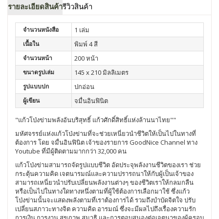
รายละเอียดสินค้า
รีวิวสินค้า
จำนวนหนังสือ
1 เล่ม
เนื้อใน
พิมพ์ 4 สี
จำนวนหน้า
200 หน้า
ขนาดรูปเล่ม
145 x 210 มิลลิเมตร
รูปแบบปก
ปกอ่อน
ผู้เขียน
จมื่นอินฟินิต
"แก้วโป่งข่ามพลังอันบริสุทธิ์ แก้วศักดิ์สิทธิ์แห่งล้านนาไทย""
มหัศจรรย์แห่งแก้วโป่งข่ามที่จะช่วยเหนี่ยวนำชีวิตให้เป็นไปในทางที่
ต้องการ โดย จมื่นอินฟินิต เจ้าของรายการ GoodNice Channel ทาง
Youtube ที่มีผู้ติดตามมากกว่า 32,000 คน
แก้วโป่งข่ามสามารถจัดรูปแบบชีวิต อัดประจุพลังงานชีวิตของเรา ช่วย
กระตุ้นความคิด เจตนารมณ์และความปรารถนาให้กับผู้เป็นเจ้าของ
สามารถเหนี่ยวนำปรับเปลี่ยนพลังงานต่างๆ ของชีวิตเราให้กลมกลืน
หรือเป็นไปในทางใดทางหนึ่งตามที่ผู้ใช้ต้องการเลือกมาใช้ ซึ่งแก้ว
โป่งข่ามนั้นจะแสดงพลังตามที่เราต้องการได้ รวมถึงบำบัดจิตใจ ปรับ
เปลี่ยนสภาวะทางจิต ความคิด อารมณ์ ซึ่งจะมีผลไปถึงเรื่องความรัก
การเงิน การงาน สุขภาพ สมาธิ และการตอบสนองต่อเจตนาของผู้ครอบ