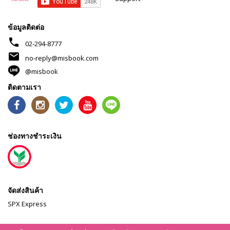
ข้อมูลติดต่อ
phone
02-294-8777
mail
no-reply@misbook.com
@misbook
ติดตามเรา
ช่องทางชำระเงิน
จัดส่งสินค้า
SPX Express