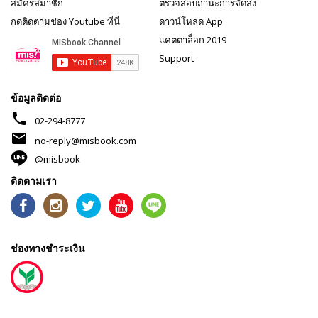
สมัครสมาชิก
ตรวจสอบถานะการจัดส่ง
กดติดตามช่อง Youtube ที่นี่
ดาวน์โหลด App
แคตตาล็อก 2019
Support
ข้อมูลติดต่อ
phone
02-294-8777
mail
no-reply@misbook.com
@misbook
ติดตามเรา
ช่องทางชำระเงิน