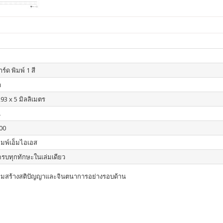
ร์ด พิมพ์ 1 สี
า
93 x 5 มิลลิเมตร
น
00
ิมพ์เอ็มไอเอส
 ครบทุกทักษะในเล่มเดียว
เสริมสร้างสติปัญญาและจินตนาการอย่างรอบด้าน