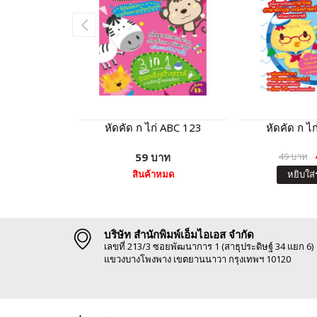
หัดคัด ก ไก่ ABC 123
หัดคัด ก ไ
59 บาท
49 บาท
สินค้าหมด
หยิบใส่
บริษัท สำนักพิมพ์เอ็มไอเอส จำกัด
เลขที่ 213/3 ซอยพัฒนาการ 1 (สาธุประดิษฐ์ 34 แยก 6)
แขวงบางโพงพาง เขตยานนาวา กรุงเทพฯ 10120