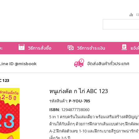
เป
ษะ
วิธีการสั่งซื้อ
วิธีการชำระเงิน
แจ้ง
Line ID @misbook
จัดส่งสินค้าทั่วประเทศ
BC 123
หนูเก่งคัด ก ไก่ ABC 123
รหัสสินค้า:
P-YOU-705
ISBN:
1294877738060
5 in 1 ครบครันในเล่มเดียว พร้อมเสริมสร้างสติปั
ด้านให้กับเด็กๆ ด้วยการฝึกลากเส้นแบบต่างๆ ฝึกคัด
A-Z ฝึกคัดตัวเลข 1-10 และฝึกระบายสีรูปภาพน่ารั
เด็กวัย 2-5 ปี