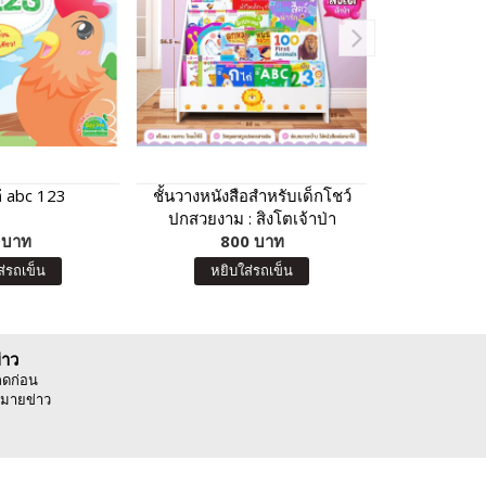
ก่ abc 123
ชั้นวางหนังสือสำหรับเด็กโชว์
ตามล่าหาสั
ปกสวยงาม : สิงโตเจ้าป่า
(ฉบับ
 บาท
800 บาท
7
ส่รถเข็น
หยิบใส่รถเข็น
หยิบ
่าว
ลดก่อน
มายข่าว