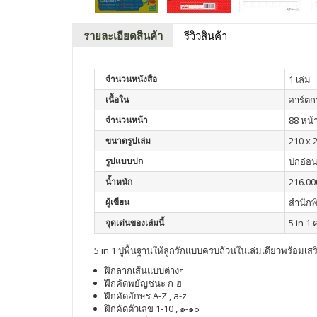
รายละเอียดสินค้า
รีวิวสินค้า
จำนวนหนังสือ
1 เล่ม
เนื้อใน
อาร์ตกา
จำนวนหน้า
88 หน้
ขนาดรูปเล่ม
210 x 2
รูปแบบปก
ปกอ่อ
น้ำหนัก
216.00
ผู้เขียน
สำนักพ
จุดเด่นของเล่มนี้
5 in 1
5 in 1 ปูพื้นฐานให้ลูกรักแบบครบถ้วนในเล่มเดียวพร้อม
ฝึกลากเส้นแบบต่างๆ
ฝึกคัดพยัญชนะ ก-ฮ
ฝึกคัดอักษร A-Z , a-z
ฝึกคัดตัวเลข 1-10 , ๑-๑๐