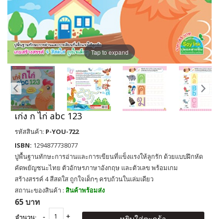
Tap to expand
เก่ง ก ไก่ abc 123
รหัสสินค้า:
P-YOU-722
ISBN:
1294877738077
ปูพื้นฐานทักษะการอ่านและการเขียนที่แข็งแรงให้ลูกรัก ด้วยแบบฝึกหัด
คัดพยัญชนะไทย ตัวอักษรภาษาอังกฤษ และตัวเลข พร้อมเกม
สร้างสรรค์ 4 สีสดใส ถูกใจเด็กๆ ครบถ้วนในเล่มเดียว
สถานะของสินค้า :
สินค้าพร้อมส่ง
65 บาท
จำนวน: