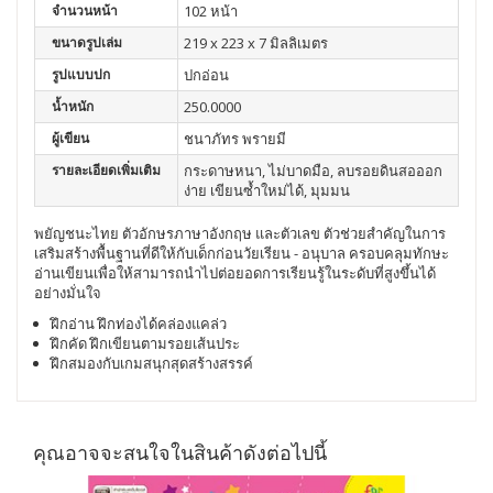
จำนวนหน้า
102 หน้า
ขนาดรูปเล่ม
219 x 223 x 7 มิลลิเมตร
รูปแบบปก
ปกอ่อน
น้ำหนัก
250.0000
ผู้เขียน
ชนาภัทร พรายมี
รายละเอียดเพิ่มเติม
กระดาษหนา, ไม่บาดมือ, ลบรอยดินสอออก
ง่าย เขียนซ้ำใหม่ได้, มุมมน
พยัญชนะไทย ตัวอักษรภาษาอังกฤษ และตัวเลข ตัวช่วยสำคัญในการ
เสริมสร้างพื้นฐานที่ดีให้กับเด็กก่อนวัยเรียน - อนุบาล ครอบคลุมทักษะ
อ่านเขียนเพื่อให้สามารถนำไปต่อยอดการเรียนรู้ในระดับที่สูงขึ้นได้
อย่างมั่นใจ
ฝึกอ่าน ฝึกท่องได้คล่องแคล่ว
ฝึกคัด ฝึกเขียนตามรอยเส้นประ
ฝึกสมองกับเกมสนุกสุดสร้างสรรค์
คุณอาจจะสนใจในสินค้าดังต่อไปนี้