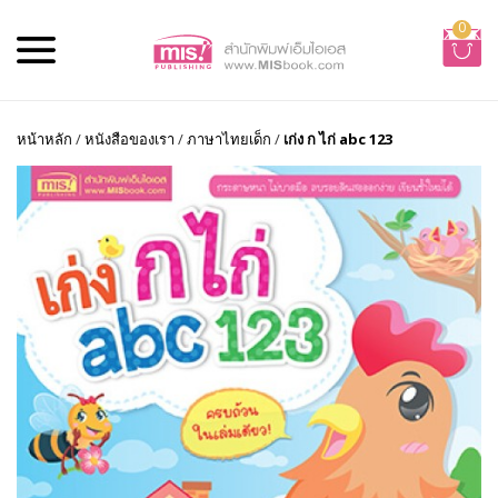
0
หน้าหลัก
/
หนังสือของเรา
/
ภาษาไทยเด็ก
/
เก่ง ก ไก่ abc 123