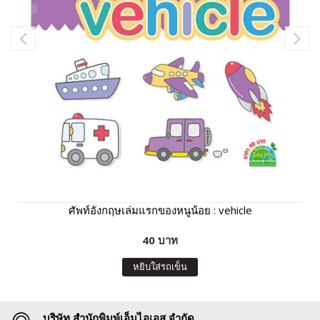
ศัพท์อังกฤษเล่มแรกของหนูน้อย : vehicle
40 บาท
หยิบใส่รถเข็น
บริษัท สำนักพิมพ์เอ็มไอเอส จำกัด