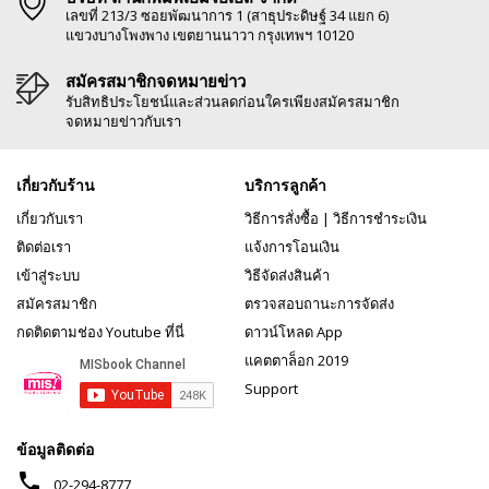
เลขที่ 213/3 ซอยพัฒนาการ 1 (สาธุประดิษฐ์ 34 แยก 6)
แขวงบางโพงพาง เขตยานนาวา กรุงเทพฯ 10120
สมัครสมาชิกจดหมายข่าว
รับสิทธิประโยชน์และส่วนลดก่อนใครเพียงสมัครสมาชิก
จดหมายข่าวกับเรา
เกี่ยวกับร้าน
บริการลูกค้า
เกี่ยวกับเรา
วิธีการสั่งซื้อ
|
วิธีการชำระเงิน
ติดต่อเรา
แจ้งการโอนเงิน
เข้าสู่ระบบ
วิธีจัดส่งสินค้า
สมัครสมาชิก
ตรวจสอบถานะการจัดส่ง
กดติดตามช่อง Youtube ที่นี่
ดาวน์โหลด App
แคตตาล็อก 2019
Support
ข้อมูลติดต่อ
phone
02-294-8777