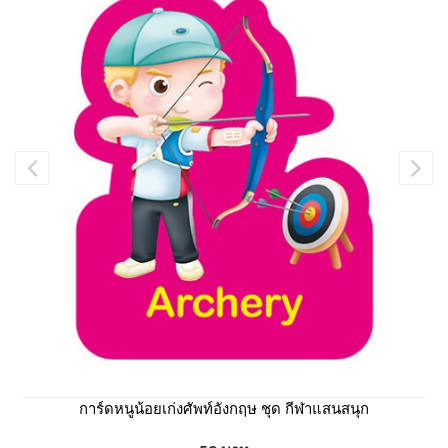
การ์ดหนูน้อยเก่งศัพท์อังกฤษ ชุด กีฬาแสนสนุก