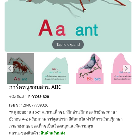
Tap to expand
การ์ดหนูชอบอ่าน ABC
รหัสสินค้า:
P-YOU-820
ISBN:
1294877739326
"หนูชอบอ่าน abc" จะชวนเด็กๆ มาฝึกอ่าน ฝึกท่อง ตัวอักษรภาษา
อังกฤษ A-Z พร้อมภาพการ์ตูนน่ารัก สีสันสดใส ทำให้การเรียนรู้ภาษา
ภาษาอังกฤษของเด็กๆ เป็นเรื่องสนุกและมีความสุข
สถานะของสินค้า :
สินค้าพร้อมส่ง