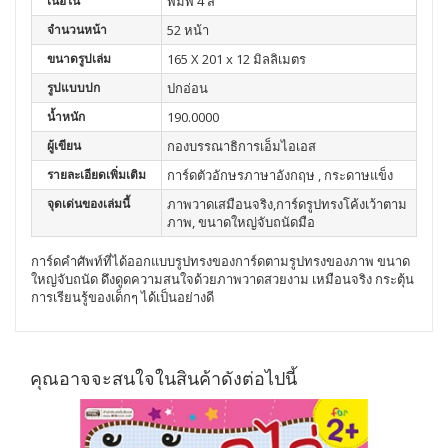
เนื้อใน
พิมพ์ 4 สี
จำนวนหน้า
52 หน้า
ขนาดรูปเล่ม
165 X 201 x 12 มิลลิเมตร
รูปแบบปก
ปกอ่อน
น้ำหนัก
190.0000
ผู้เขียน
กองบรรณาธิการเอ็มไอเอส
รายละเอียดเพิ่มเติม
การ์ดตัวอักษรภาษาอังกฤษ , กระดาษแข็ง
จุดเด่นของเล่มนี้
ภาพวาดเสมือนจริง,การ์ดรูปทรงโค้งเว้าตาม
ภาพ, ขนาดใหญ่จับถนัดมือ
การ์ดคำศัพท์ที่ได้ออกแบบรูปทรงของการ์ดตามรูปทรงของภาพ ขนาด
ใหญ่จับถนัด ดึงดูดความสนใจด้วยภาพวาดสวยงาม เหมือนจริง กระตุ้น
การเรียนรู้ของเด็กๆ ได้เป็นอย่างดี
คุณอาจจะสนใจในสินค้าดังต่อไปนี้