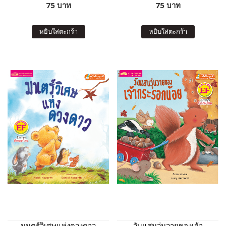
75 บาท
75 บาท
หยิบใส่ตะกร้า
หยิบใส่ตะกร้า
มนตร์วิเศษแห่งดวงดาว
วันแสนวุ่นวายของเจ้า