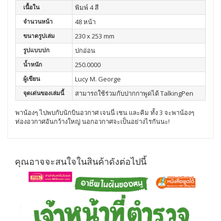
เนื้อใน
พิมพ์ 4 สี
จำนวนหน้า
48 หน้า
ขนาดรูปเล่ม
230 x 253 mm
รูปแบบปก
ปกอ่อน
น้ำหนัก
250.0000
ผู้เขียน
Lucy M. George
จุดเด่นของเล่มนี้
สามารถใช้ร่วมกับปากกาพูดได้ TalkingPen
พาน้องๆ ไปพบกับนักบินอวกาศ เจนนี่ เชน และคิม ทั้ง 3 จะพาน้องๆ
ท่องอวกาศอันกว้างใหญ่ นอกอวกาศจะเป็นอย่างไรกันนะ!
คุณอาจจะสนใจในสินค้าดังต่อไปนี้