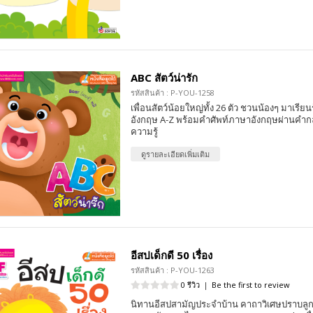
ABC สัตว์น่ารัก
รหัสสินค้า : P-YOU-1258
เพื่อนสัตว์น้อยใหญ่ทั้ง 26 ตัว ชวนน้องๆ มาเรีย
อังกฤษ A-Z พร้อมคำศัพท์ภาษาอังกฤษผ่านคำก
ความรู้
ดูรายละเอียดเพิ่มเติม
อีสปเด็กดี 50 เรื่อง
รหัสสินค้า : P-YOU-1263
0 รีวิว
|
Be the first to review
นิทานอีสปสามัญประจำบ้าน คาถาวิเศษปราบลูกน้