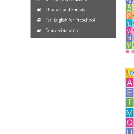
Thomas and Friends
Fun English for Preschool
โปสเตอร์พลาสติก