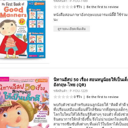
รหัสสินค้า : P-YOU-1189
0 รีวิว
|
Be the first to review
หนังสือสอนภาษาอังกฤษแบบอารมณ์ดี๊ดี ใช้ร่วม
นะ
ดูรายละเอียดเพิ่มเติม
นิทานอีสป 50 เรื่อง สอนหนูน้อยให้เป็นเด
อังกฤษ-ไทย (QR)
รหัสสินค้า : P-YOU-1229
0 รีวิว
|
Be the first to review
พบกับตัวช่วยสำหรับสอนลูกน้อยให้ "คิดดี ทำดี 
ที่เปรียบเสมือนเพื่อนที่ใกล้ชิดมากที่สุดของเด็
โลกใบใหม่ให้ได้เรียนรู้สิ่งต่างๆ รอบตัว ทั้งยังช่
จินตนาการให้กล้ายิ่งขึ้น จึงไม่น่าแปลกใจเลยท
สามารถซึมซับสิ่งต่างๆ ที่แฝงไว้ในนิทาได้เป็นอย่