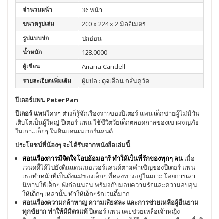
จำนวนหน้า
36 หน้า
ขนาดรูปเล่ม
200 x 224 x 2 มิลลิเมตร
รูปแบบปก
ปกอ่อน
น้ำหนัก
128.0000
ผู้เขียน
Ariana Candell
รายละเอียดเพิ่มเติม
ผู้แปล : ดุจเดือน กลั่นคูวัด
ปีเตอร์แพน Peter Pan
ปีเตอร์ แพน
ใครๆ ต่างก็รู้จักเรื่องราวของปีเตอร์ แพน เด็กชายผู้ไม่มีวัน
เติบโตเป็นผู้ใหญ่ ปีเตอร์ แพน ใช้ชีวิตวัยเด็กตลอดกาลของเขาผจญภัย
ในเกาะเล็กๆ ในดินแดนเนเวอร์แลนด์
ประโยชน์ที่น้องๆ จะได้รับจากหนังสือเล่มนี้
สอนเรื่องการมีจิตใจโอบอ้อมอารี ทำให้เป็นที่รักของทุกๆ คน
เมื่อ
เวนดดี้ได้ไปยังดินแดนเนอเวอร์แลนด์ตามคำเชิญของปีเตอร์ แพน
เธอทำหน้าที่เป็นดั่งแม่ของเด็กๆ ที่หลงทางอยู่ในเกาะ โดยการเล่า
นิทานให้เด็กๆ ฟังก่อนนอน พร้มอกับมอบความรักและความอบอุ่น
ให้เด็กๆ เหล่านั้น ทำให้เด็กๆรักเวนดี้มาก
สอนเรื่องความกล้าหาญ ความเสียสละ และการช่วยเหลือผู้อื่นยาม
ทุกข์ยาก ทำให้มีมิตรแท้
ปีเตอร์ แพน เคยช่วยเหลือเจ้าหญิง