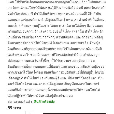
แพน ใช้ชีวิตวัยเด็กตลอดกาลของเขาผจญภัยในเกาะเล็กๆ ในดินแดนเน
เวอร์แลนด์ ประโยชน์ที่น้องๆ จะได้รับจากหนังสือเล่มนี้ สอนเรื่องการมี
จิตใจโอบอ้อมอารี ทำให้เป็นที่รักของทุกๆ คน เมื่อเวนดดี้ได้ไปยังดิน
แดนเนอเวอร์แลนด์ตามคำเชิญของปีเตอร์ แพน เธอทำหน้าที่เป็นดั่งแม่
ของเด็กๆ ที่หลงทางอยู่ในเกาะ โดยการเล่านิทานให้เด็กๆ ฟังก่อนนอน
พร้มอกับมอบความรักและความอบอุ่นให้เด็กๆ เหล่านั้น ทำให้เด็กๆรัก
เวนดี้มาก สอนเรื่องความกล้าหาญ ความเสียสละ และการช่วยเหลือผู้
อื่นยามทุกข์ยาก ทำให้มีมิตรแท้ ปีเตอร์ แพน เคยช่วยเหลือเจ้าหญิง
อินเดียนแดงที่ถูกกลุ่มของโจรสลัดปล่อยไว้ในดินแดนนางเงือก เมื่อปี
เตอร์ แพน จะไปช่วยเด็กหลงทางที่โจรสลัดจับตัวไว้และกำลังจะถูก
ปล่อยลงกลางทะเล ในครั้งนี้เขาก็ได้รับความช่วยเหลือจากกลุ่ม
อินเดียนแดงเป็นการตอบแทนที่ปีเตอร์ แพน เคยช่วยเหลือเจ้าหญิงของ
พวกเขาเอาไว้ในครั้งก่อน สอนเรื่องการมีปฏิสัมพันธ์ที่ดีต่อผู้อื่นโดยไม่
เลือกปฏิบัติ ทำให้เป็นที่ยอมรับของผู้อื่นและมีมิตรแท้ ปีเตอร์ แพน เป็น
คนที่มีจิตใจดีงาม และอารมณ์ดีอยู่เสมอ เด็กๆ ที่หลงทางในเนเวอร์
แลนด์จึงรักเขามาก นอกจากนี้เขายังมอบมิตรภาพให้ทุกคนโดยไม่
เลือกปฏิบัตทำให้เขามีมิตรแท้อยู่เคียงข้างเสมอ
สถานะของสินค้า :
สินค้าพร้อมส่ง
59 บาท