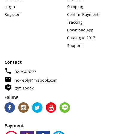
Log In
Shipping
Register
Confirm Payment
Tracking
Download App
Catalogue 2017
Support
Contact
phone
02-294-8777
mail
no-reply@misbook.com
@misbook
Follow
Payment