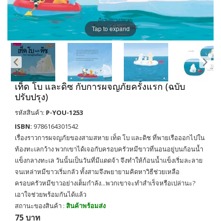
Tap to expand
เท็ด โบ และดิซ กับการผจญภัยครั้งแรก (ฉบับ
ปรับปรุง)
รหัสสินค้า:
P-YOU-1253
ISBN:
9786164301542
เรื่องราวการผจญภัยของสามสหาย เท็ด โบ และดิช ที่พายเรือออกไปใน
ท้องทะเลกว้าง พวกเขาได้เจอกับครอบครัวหมีขาวที่นอนอยู่บนก้อนน้ำ
แข็งกลางทะเล วันนั้นเป็นวันที่มีแดดจ้า จึงทำให้ก้อนน้ำแข็งเริ่มละลาย
จนเหล่าหมีขาวเริ่มกลัว ทั้งสามจึงพยายามคิดหาวิธีช่วยเหลือ
ครอบครัวหมีขาวอย่างเต็มกำลัง...พวกเขาจะทำสำเร็จหรือเปล่านะ?
เอาใจช่วยพร้อมกันได้แล้ว
สถานะของสินค้า :
สินค้าพร้อมส่ง
75 บาท