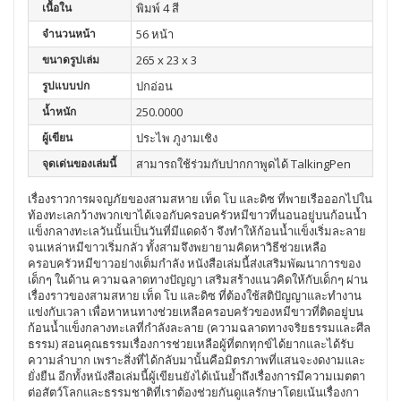
เนื้อใน
พิมพ์ 4 สี
จำนวนหน้า
56 หน้า
ขนาดรูปเล่ม
265 x 23 x 3
รูปแบบปก
ปกอ่อน
น้ำหนัก
250.0000
ผู้เขียน
ประไพ ภูงามเชิง
จุดเด่นของเล่มนี้
สามารถใช้ร่วมกับปากกาพูดได้ TalkingPen
เรื่องราวการผจญภัยของสามสหาย เท็ด โบ และดิซ ที่พายเรือออกไปใน
ท้องทะเลกว้างพวกเขาได้เจอกับครอบครัวหมีขาวที่นอนอยู่บนก้อนน้ำ
แข็งกลางทะเลวันนั้นเป็นวันที่มีแดดจ้า จึงทำให้ก้อนน้ำแข็งเริ่มละลาย
จนเหล่าหมีขาวเริ่มกลัว ทั้งสามจึงพยายามคิดหาวิธีช่วยเหลือ
ครอบครัวหมีขาวอย่างเต็มกำลัง หนังสือเล่มนี้ส่งเสริมพัฒนาการของ
เด็กๆ ในด้าน ความฉลาดทางปัญญา เสริมสร้างแนวคิดให้กับเด็กๆ ผ่าน
เรื่องราวของสามสหาย เท็ด โบ และดิซ ที่ต้องใช้สติปัญญาและทำงาน
แข่งกับเวลา เพื่อหาหนทางช่วยเหลือครอบครัวของหมีขาวที่ติดอยู่บน
ก้อนน้ำแข็งกลางทะเลที่กำลังละลาย (ความฉลาดทางจริยธรรมและศีล
ธรรม) สอนคุณธรรมเรื่องการช่วยเหลือผู้ที่ตกทุกข์ได้ยากและได้รับ
ความลำบาก เพราะสิ่งที่ได้กลับมานั้นคือมิตรภาพที่แสนจะงดงามและ
ยั่งยืน อีกทั้งหนังสือเล่มนี้ผู้เขียนยังได้เน้นย้ำถึงเรื่องการมีความเมตตา
ต่อสัตว์โลกและธรรมชาติที่เราต้องช่วยกันดูแลรักษาโดยเน้นเรื่องกา