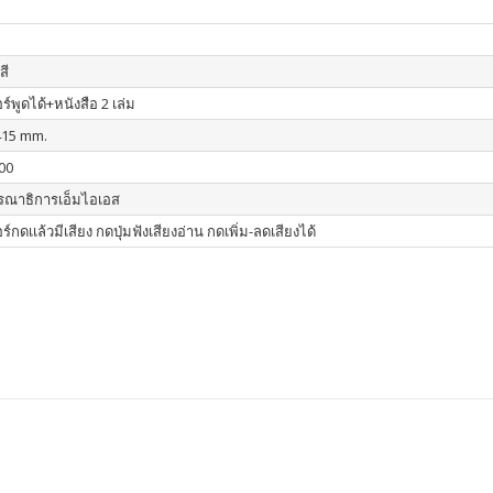
สี
์พูดได้+หนังสือ 2 เล่ม
415 mm.
00
รณาธิการเอ็มไอเอส
์กดเเล้วมีเสียง กดปุ่มฟังเสียงอ่าน กดเพิ่ม-ลดเสียงได้