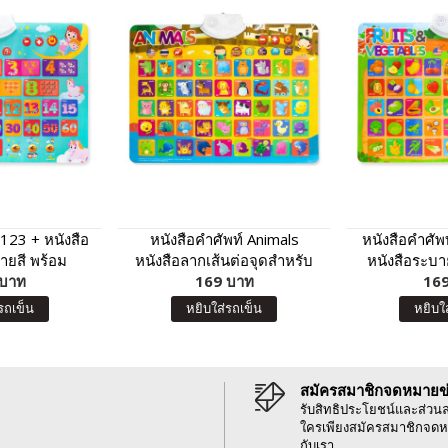
 123 + หนังสือ
หนังสือคำศัพท์ Animals
หนังสือคำศัพ
ยสี พร้อม
หนังสือลากเส้นต่อจุดสำหรับ
หนังสือระบา
 123 กดแล้วมี
 บาท
เด็กๆ พร้อมโปสเตอร์พูดได้ กด
169 บาท
พร้อมโปสเตอร์
169
ด้วย
แล้วมีเสียง Animals
เสียง ผัก ผ
รถเข็น
หยิบใส่รถเข็น
หยิบใ
Fruits &
สมัครสมาชิกจดหมายข
รับสิทธิประโยชน์และส่วน
ใครเพียงสมัครสมาชิกจดห
กับเรา