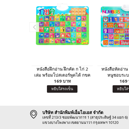
หนังสือฝึกอ่าน ฝึกคัด ก ไก่ 2
หนังสือหัดอ่าน
เล่ม พร้อมโปสเตอร์พูดได้ กขค
หนูชอบระบา
กดแล้วมีเสียง
169 บาท
โปสเตอร์พูดได้
169
เสียง
หยิบใส่รถเข็น
หยิบใส่
บริษัท สำนักพิมพ์เอ็มไอเอส จำกัด
เลขที่ 213/3 ซอยพัฒนาการ 1 (สาธุประดิษฐ์ 34 แยก 6)
แขวงบางโพงพาง เขตยานนาวา กรุงเทพฯ 10120