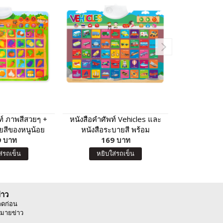
ท์ ภาพสีสวยๆ +
หนังสือคำศัพท์ Vehicles และ
หนังสือ 2 เล
ยสีของหนูน้อย
หนังสือระบายสี พร้อม
พูดได้ กดแล
พูดได้ กดแล้วมี
 บาท
โปสเตอร์ยานพาหนะพูดได้ กด
169 บาท
วรรณ
16
ลไม้ นานาชนิด
แล้วมีเสียง โปสเตอร์สำหรับ
ส่รถเข็น
หยิบใส่รถเข็น
หยิบ
 Vegetables
เด็ก
่าว
ลดก่อน
มายข่าว