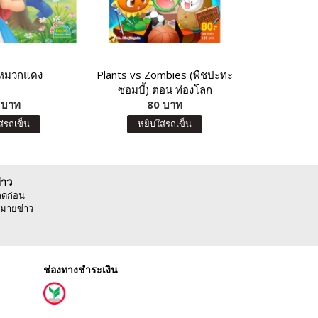
ยหมวกแดง
Plants vs Zombies (พืชปะทะ
หนังสือฝึกอ่
ซอมบี้) ตอน ท่องโลก
เล่ม พร้อมโป
 บาท
ดาราศาสตร์และกะเทาะโจทย์
80 บาท
กดแล
16
คณิต
ส่รถเข็น
หยิบใส่รถเข็น
หยิบ
่าว
ลดก่อน
มายข่าว
ช่องทางชำระเงิน