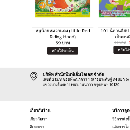
หนูน้อยหมวกแดง (Little Red
101 นิทานอีสป 
Riding Hood)
เป็นคนดี
59 บาท
99 บาท
หยิบใส่
หยิบใส่รถเข็น
บริษัท สำนักพิมพ์เอ็มไอเอส จำกัด
เลขที่ 213/3 ซอยพัฒนาการ 1 (สาธุประดิษฐ์ 34 แยก 6)
แขวงบางโพงพาง เขตยานนาวา กรุงเทพฯ 10120
เกี่ยวกับร้าน
บริการลูก
เกี่ยวกับเรา
วิธีการสั่งซื
ติดต่อเรา
แจ้งการโอ