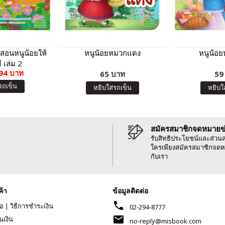
สอนหนูน้อยให้
หนูน้อยหมวกแดง
หนูน้อ
 เล่ม 2
94 บาท
65 บาท
59
รถเข็น
หยิบใส่รถเข็น
หยิบใ
สมัครสมาชิกจดหมายข
รับสิทธิประโยชน์และส่วน
ใครเพียงสมัครสมาชิกจดห
กับเรา
ค้า
ข้อมูลติดต่อ
phone
้อ
|
วิธีการชำระเงิน
02-294-8777
mail
นเงิน
no-reply@misbook.com