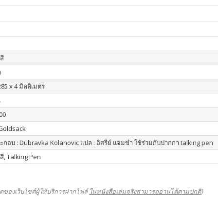
สี
า
285 x 4 มิลลิเมตร
น
00
Goldsack
กอบ : Dubravka Kolanovic แปล : อิสรีย์ แจ่มขำ ใช้ร่วมกับปากกา talking pen
 สี, Talking Pen
ดของเว็บไซต์ผู้ให้บริการฝากไฟล์
ในหนังสือเล่มจริงสามารถอ่านได้ตามปกติ
)