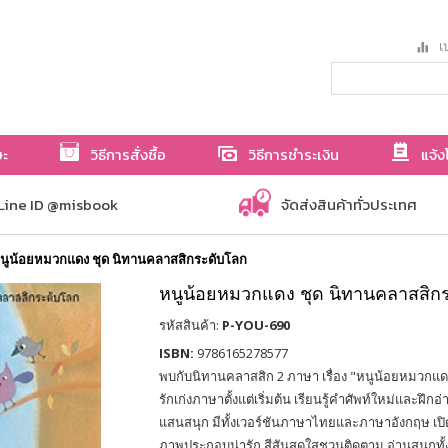
เป
ษะ
วิธีการสั่งซื้อ
วิธีการชำระเงิน
แจ้ง
Line ID @misbook
จัดส่งสินค้าทั่วประเทศ
นูน้อยหมวกแดง ชุด นิทานคลาสสิกระดับโลก
หนูน้อยหมวกแดง ชุด นิทานคลาสสิก
รหัสสินค้า:
P-YOU-690
ISBN:
9786165278577
พบกับนิทานคลาสสิก 2 ภาษา เรื่อง "หนูน้อยหมวกแดง"
รักเก่งภาษาตั้งแต่เริ่มต้น เรียนรู้คำศัพท์ใหม่และฝึกอ
แสนสนุก มีทั้งเวอร์ชันภาษาไทยและภาษาอังกฤษ เปิดอ
ภาพประกอบน่ารัก สีสันสดใสชวนติดตาม อ่านสนุกทั้