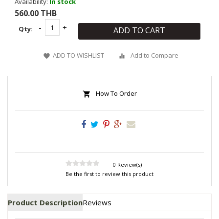
Availability:
In stock
560.00 THB
Qty:
ADD TO CART
ADD TO WISHLIST
Add to Compare
How To Order
0 Review(s)
Be the first to review this product
Product Description
Reviews