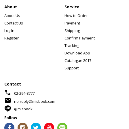
About
Service
About Us
How to Order
Contact Us
Payment
Log In
Shipping
Register
Confirm Payment
Tracking
Download App
Catalogue 2017
Support
Contact
phone
02-294-8777
mail
no-reply@misbook.com
@misbook
Follow