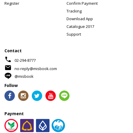
Register
Confirm Payment
Tracking
Download App
Catalogue 2017
Support
Contact
phone
02-294-8777
mail
no-reply@misbook.com
@misbook
Follow
Payment