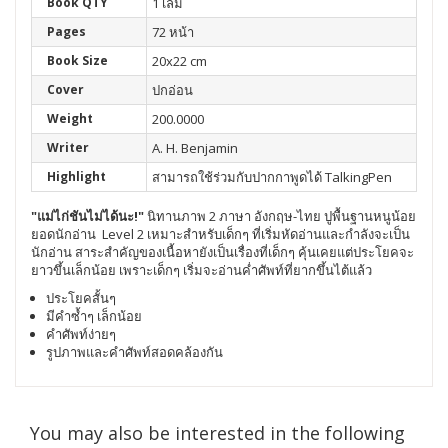
Book QTY
1 เล่ม
Pages
72 หน้า
Book Size
20x22 cm
Cover
ปกอ่อน
Weight
200.0000
Writer
A. H. Benjamin
Highlight
สามารถใช้ร่วมกับปากกาพูดได้ TalkingPen
"แม่ไก่ชันไม่ได้นะ!"
นิทานภาพ 2 ภาษา อังกฤษ-ไทย ปูพื้นฐานหนูน้อย
ยอดนักอ่าน Level 2
เหมาะสำหรับเด็กๆ ที่เริ่มหัดอ่านและกำลังจะเป็น
นักอ่าน สาระสำคัญของเนื้อหายังเป็นเรื่องที่เด็กๆ คุ้นเคยแต่ประโยคจะ
ยาวขึ้นเล็กน้อย เพราะเด็กๆ เริ่มจะอ่านค่ำศัพท์ที่ยากขึ้นไต้แล้ว
ประโยคสั้นๆ
มีคำซ้ำๆ เล็กน้อย
คำศัพท์ง่ายๆ
รูปภาพและคำศัพท์สอดคล้องกัน
You may also be interested in the following