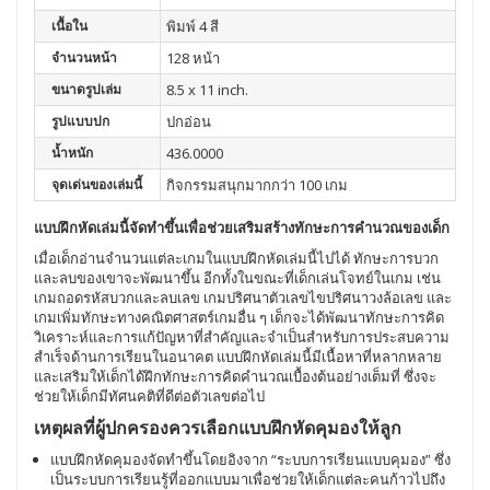
เนื้อใน
พิมพ์ 4 สี
จำนวนหน้า
128 หน้า
ขนาดรูปเล่ม
8.5 x 11 inch.
รูปแบบปก
ปกอ่อน
น้ำหนัก
436.0000
จุดเด่นของเล่มนี้
กิจกรรมสนุกมากกว่า 100 เกม
แบบฝึกหัดเล่มนี้จัดทำขึ้นเพื่อช่วยเสริมสร้างทักษะการคำนวณของเด็ก
เมื่อเด็กอ่านจำนวนแต่ละเกมในแบบฝึกหัดเล่มนี้ไปได้ ทักษะการบวก
และลบของเขาจะพัฒนาขึ้น อีกทั้งในขณะที่เด็กเล่นโจทย์ในเกม เช่น
เกมถอดรหัสบวกและลบเลข เกมปริศนาตัวเลขไขปริศนาวงล้อเลข และ
เกมเพิ่มทักษะทางคณิตศาสตร์เกมอื่น ๆ เด็กจะได้พัฒนาทักษะการคิด
วิเคราะห์และการแก้ปัญหาที่สำคัญและจำเป็นสำหรับการประสบความ
สำเร็จด้านการเรียนในอนาคต แบบฝึกหัดเล่มนี้มีเนื้อหาที่หลากหลาย
และเสริมให้เด็กได้ฝึกทักษะการคิดคำนวณเบื้องต้นอย่างเต็มที่ ซึ่งจะ
ช่วยให้เด็กมีทัศนคติที่ดีต่อตัวเลขต่อไป
เหตุผลที่ผู้ปกครองควรเลือกแบบฝึกหัดคุมองให้ลูก
แบบฝึกหัดคุมองจัดทำขึ้นโดยอิงจาก “ระบบการเรียนแบบคุมอง” ซึ่ง
เป็นระบบการเรียนรู้ที่ออกแบบมาเพื่อช่วยให้เด็กแต่ละคนก้าวไปถึง