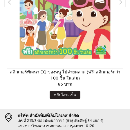
สติกเกอร์พัฒนา EQ ของหนู ไปจ่ายตลาด (ฟรี! สติกเกอร์กว่า
100 ชิ้น ในเล่ม)
65 บาท
หยิบใส่รถเข็น
บริษัท สำนักพิมพ์เอ็มไอเอส จำกัด
เลขที่ 213/3 ซอยพัฒนาการ 1 (สาธุประดิษฐ์ 34 แยก 6)
แขวงบางโพงพาง เขตยานนาวา กรุงเทพฯ 10120