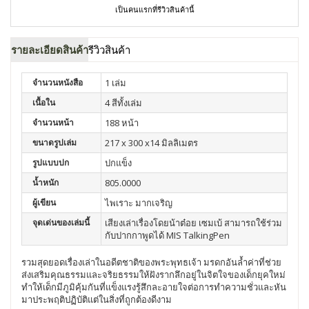
เป็นคนแรกที่รีวิวสินค้านี้
รายละเอียดสินค้า
รีวิวสินค้า
จำนวนหนังสือ
1 เล่ม
เนื้อใน
4 สีทั้งเล่ม
จำนวนหน้า
188 หน้า
ขนาดรูปเล่ม
217 x 300 x14 มิลลิเมตร
รูปแบบปก
ปกแข็ง
น้ำหนัก
805.0000
ผู้เขียน
ไพเราะ มากเจริญ
จุดเด่นของเล่มนี้
เสียงเล่าเรื่องโดยน้าต๋อย เซมเบ้ สามารถใช้ร่วม
กับปากกาพูดได้ MIS TalkingPen
รวมสุดยอดเรื่องเล่าในอดีตชาติของพระพุทธเจ้า มรดกอันล้ำค่าที่ช่วย
ส่งเสริมคุณธรรมและจริยธรรมให้ฝังรากลึกอยู่ในจิตใจของเด็กยุคใหม่
ทำให้เด็กมีภูมิคุ้มกันที่แข็งแรงรู้สึกละอายใจต่อการทำความชั่วและหัน
มาประพฤติปฏิบัติแต่ในสิ่งที่ถูกต้องดีงาม