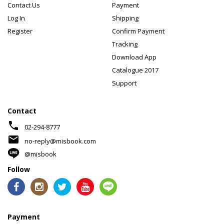
Contact Us
Payment
Log In
Shipping
Register
Confirm Payment
Tracking
Download App
Catalogue 2017
Support
Contact
phone
02-294-8777
mail
no-reply@misbook.com
@misbook
Follow
Payment