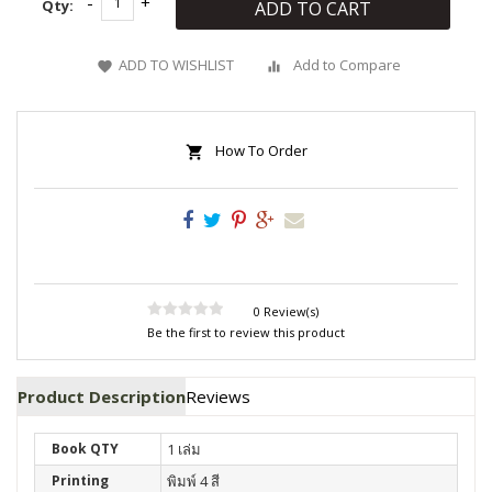
Qty:
ADD TO CART
ADD TO WISHLIST
Add to Compare
How To Order
0 Review(s)
Be the first to review this product
Product Description
Reviews
Book QTY
1 เล่ม
Printing
พิมพ์ 4 สี