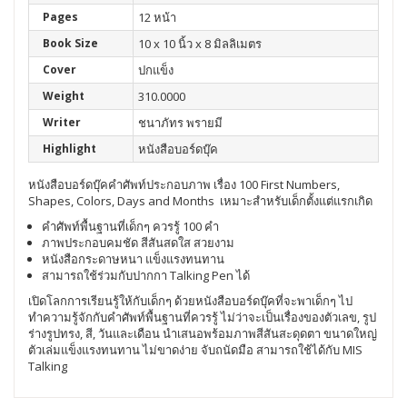
Pages
12 หน้า
Book Size
10 x 10 นิ้ว x 8 มิลลิเมตร
Cover
ปกแข็ง
Weight
310.0000
Writer
ชนาภัทร พรายมี
Highlight
หนังสือบอร์ดบุ๊ค
หนังสือบอร์ดบุ๊คคำศัพท์ประกอบภาพ เรื่อง 100 First Numbers,
Shapes, Colors, Days and Months เหมาะสำหรับเด็กตั้งแต่แรกเกิด
คำศัพท์พื้นฐานที่เด็กๆ ควรรู้ 100 คำ
ภาพประกอบคมชัด สีสันสดใส สวยงาม
หนังสือกระดาษหนา แข็งแรงทนทาน
สามารถใช้ร่วมกับปากกา Talking Pen ได้
เปิดโลกการเรียนรู้ให้กับเด็กๆ ด้วยหนังสือบอร์ดบุ๊คที่จะพาเด็กๆ ไป
ทำความรู้จักกับคำศัพท์พื้นฐานที่ควรรู้ ไม่ว่าจะเป็นเรื่องของตัวเลข, รูป
ร่างรูปทรง, สี, วันและเดือน นำเสนอพร้อมภาพสีสันสะดุดตา ขนาดใหญ่
ตัวเล่มแข็งแรงทนทาน ไม่ขาดง่าย จับถนัดมือ สามารถใช้ได้กับ MIS
Talking