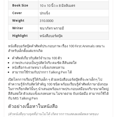
Book Size
10 x 10 นิ้ว x 8 มิลลิเมตร
Cover
ปกแข็ง
Weight
310.0000
Writer
ชนาภัทร พรายมี
Highlight
หนังสือบอร์ดบุ๊ค
หนังสือบอร์ดบุ๊คคำศัพท์ประกอบภาพ เรื่อง 100 First Animals เหมาะ
สำหรับเด็กตั้งแต่แรกเกิด
คำศัพท์เกี่ยวกับสัตว์จำนวน 100 ตัว
ภาพประกอบเป็นรูปสัตว์จริง คมชัด สีสันสดใส
หนังสือกระดาษหนา แข็งแรงทนทาน
สามารถใช้ร่วมกับปากกา Talking Pen ได้
เปิดโลกการเรียนรู้ให้กับเด็ก ๆ ด้วยหนังสือบอร์ดบุ๊คที่จะพาเด็กๆ ไป
ทำความรู้จักกับสัตว์สำคัญ 100 ชนิด พร้อมเรียนรู้คำศัพท์ภาษาอังกฤษ
ในการเรียกสัตว์นั้นๆ นำเสนอพร้อมภาพประกอบเสมือนจริง ขนาดใหญ่
สีสันสดใส ตัวเล่มแข็งแรงทนทาน ไม่ขาดง่าย จับถนัดมือ สามารถใช้ได้
กับ MIS Talking Pen
ตัวอย่างเนื้อหาในหนังสือ
(ตัวหนังสือบางจุดที่อ่านไม่ได้ เกิดจากการแสดงผลผิดพลาดของ