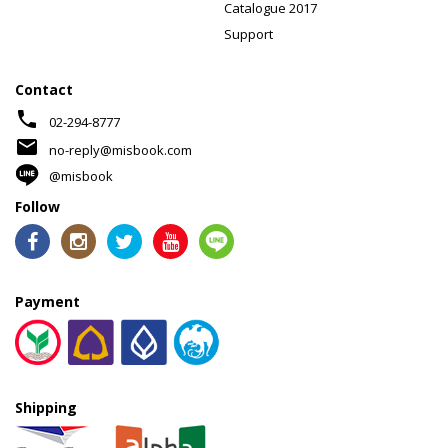
Catalogue 2017
Support
Contact
phone
02-294-8777
mail
no-reply@misbook.com
@misbook
Follow
Payment
Shipping