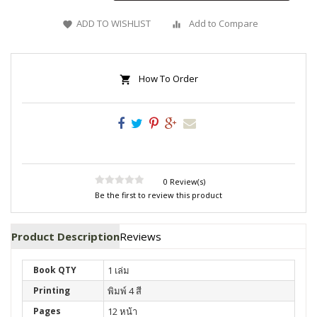
ADD TO WISHLIST
Add to Compare
How To Order
0 Review(s)
Be the first to review this product
Product Description
Reviews
Book QTY
1 เล่ม
Printing
พิมพ์ 4 สี
Pages
12 หน้า