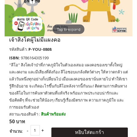
Tap to expand
เจ้าสิงโตผู้ไม่มีแผงคอ
รหัสสินค้า:
P-YOU-0808
ISBN:
9786164305199
"ลีโอ" สิงโตเจ้าป่าที่ภาคภูมิใจในตัวเองเสมอ แผงคอของเขาทั้งใหญ่
และงดงาม และมีเสียงที่ดังก้อง ลีโอชอบแกล้งสัตว์ต่างๆ ให้หวาดกลัว แต่
แล้ววันหนึ่งทุกอย่างก็เปลี่ยนไป เมื่อเเผงคอของเขานั่นหายไป ทำให้เขา
รู้สึกอับอาย จะเกิดอะไรขึ้นกับลีโอหลังจากนี้กันนะ! ติดตามการเดินทาง
ของลีโอในการค้นหาตัวตนที่แท้จริง พร้อมภาพประกอบน่ารักและ
ข้อคิดดีๆ ที่จะช่วยให้น้องๆ เรียนรู้เรื่องมิตรภาพ ความภาคภูมิใจ และ
การยอมรับตัวเอง!
สถานะของสินค้า :
สินค้าพร้อมส่ง
50 บาท
จำนวน:
หยิบใส่ตะกร้า