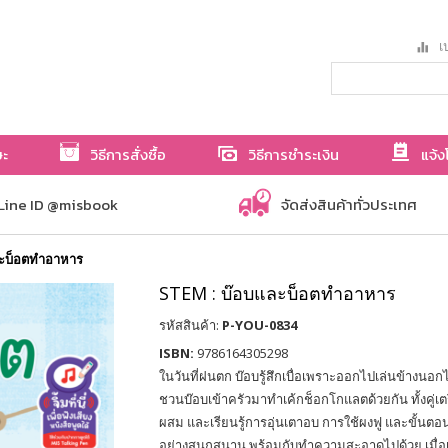
เป
ษะ
วิธีการสั่งซื้อ
วิธีการชำระเงิน
แจ้ง
Line ID @misbook
จัดส่งสินค้าทั่วประเทศ
ละบ็อตทำอาหาร
STEM : บ๊อบและบ็อตทำอาหาร
รหัสสินค้า:
P-YOU-0834
ISBN:
9786164305298
ในวันที่ฝนตก บ๊อบรู้สึกเบื่อเพราะออกไปเล่นข้างนอกไม
ชวนบ๊อบเข้าครัวมาทำเค้กช็อกโกแลตด้วยกัน ทั้งคู่เต
ผสม และเรียนรู้การอุ่นเตาอบ การใช้ผงฟู และขั้นตอ
อย่างสนุกสนาน พร้อมกับทำความสะอาดไปด้วย เมื่อเ