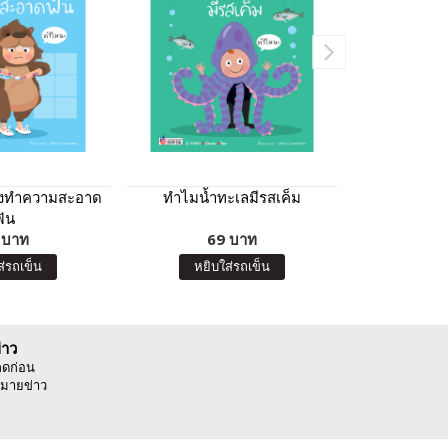
้องทำความสะอาด
ทำไมน้ำทะเลมีรสเค็ม
กขค
ฟัน
 บาท
69 บาท
7
ส่รถเข็น
หยิบใส่รถเข็น
หยิบ
่าว
ลดก่อน
มายข่าว