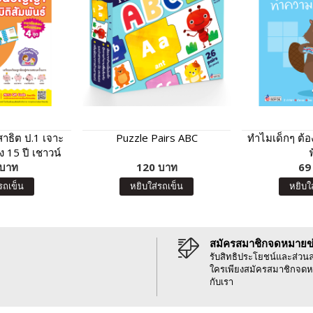
สาธิต ป.1 เจาะ
Puzzle Pairs ABC
ทำไมเด็กๆ ต
 15 ปี เชาวน์
ิสัมพันธ์
 บาท
120 บาท
69
รถเข็น
หยิบใส่รถเข็น
หยิบใ
สมัครสมาชิกจดหมายข
รับสิทธิประโยชน์และส่วน
ใครเพียงสมัครสมาชิกจดห
กับเรา