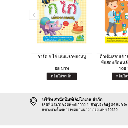
การ์ด ก ไก่ เล่มแรกของหนู
ติวเข้มสอบเข้า
ข้อสอบย้อนหลัง
85 บาท
ปัญญา มิต
100
หยิบใส่รถเข็น
หยิบใส่
บริษัท สำนักพิมพ์เอ็มไอเอส จำกัด
เลขที่ 213/3 ซอยพัฒนาการ 1 (สาธุประดิษฐ์ 34 แยก 6)
แขวงบางโพงพาง เขตยานนาวา กรุงเทพฯ 10120