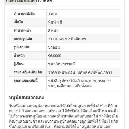
จำนวนหนังสือ
1 เล่ม
เนื้อใน
พิมพ์ 4 สี
จำนวนหน้า
8 หน้า
ขนาดรูปเล่ม
217 X 245 x 2 มิลลิเมตร
รูปแบบปก
ปกอ่อน
น้ำหนัก
96.0000
ผู้เขียน
ชนาภัทร พรายมี
รายละเอียดเพิ่มเติม
วาดภาพประกอบ : ทศพล คงพิพัฒนาการ
จุดเด่นของเล่มนี้
หนังสือรูปทรงโค้งเว้าตามภาพ, กระดาษ
หนา, เคลือบพลาสติกทั้งเล่ม
หนูน้อยหมวกแดง
วันหนึ่งแม่บอกหนูน้อยหมวกแดงให้ไปเยื่ยมคุณยายที่กำลังป่วยที่บ้าน
กลางป่า โดยก่อนออกจากบ้าน แม่ได้กำชับไม่ให้เถลไถลที่ไหน แต่เมื่อ
ไปถึงกลางป่าหนูน้อยหมวกแดงก็มัวเพลิดเพลินกับดอกไม้ ทำให้เธอไป
ถึงบ้านคุณยายช้า และพบว่าประตูบ้านคุณยายถูกเปิดทิ้งไว้ มีอะไรเกิด
ขึ้นกับคุณยายหรือเปล่านะ... ติดตามต่อได้ใน "หนูน้อยหมวกแดง"