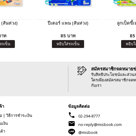
 (สันห่วง)
ปีเตอร์ แพน (สันห่วง)
ลูกเป็ดขี้เ
บาท
85 บาท
85
รถเข็น
หยิบใส่รถเข็น
หยิบใ
สมัครสมาชิกจดหมายข
รับสิทธิประโยชน์และส่วน
ใครเพียงสมัครสมาชิกจดห
กับเรา
ค้า
ข้อมูลติดต่อ
phone
้อ
|
วิธีการชำระเงิน
02-294-8777
mail
นเงิน
no-reply@misbook.com
นค้า
@misbook