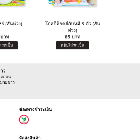
หร่ (สันห่วง)
โกลดิล็อคส์กับหมี 3 ตัว (สัน
ลูกหมู 3
ห่วง)
 บาท
85 บาท
8
ส่รถเข็น
หยิบใส่รถเข็น
หยิบ
่าว
ลดก่อน
มายข่าว
ช่องทางชำระเงิน
จัดส่งสินค้า