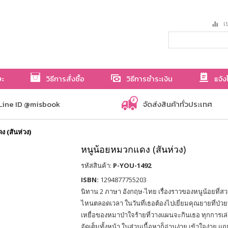
เป
ษะ
วิธีการสั่งซื้อ
วิธีการชำระเงิน
แจ้ง
Line ID @misbook
จัดส่งสินค้าทั่วประเทศ
 (สันห่วง)
หนูน้อยหมวกแดง (สันห่วง)
รหัสสินค้า:
P-YOU-1492
ISBN:
1294877755203
นิทาน 2 ภาษา อังกฤษ-ไทย เรื่องราวของหนูน้อยที่ส
ไหนตลอดเวลา ในวันที่เธอต้องไปเยี่ยมคุณยายที่ป่วย
เหยื่อของหมาป่าใจร้ายที่วางแผนจะกินเธอ ทุกการเล่
จัดเต็มทั้งหน้า ในส่วนเนื้อหาก็อ่านง่าย เข้าใจง่าย แ