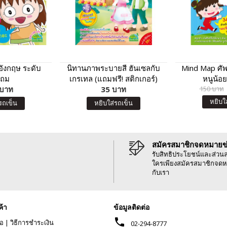
อังกฤษ ระดับ
นิทานภาพระบายสี ฮันเซลกับ
Mind Map ศั
ะถม
เกรเทล (แถมฟรี! สติกเกอร์)
หนูน้อ
 บาท
35 บาท
150 บาท
หยิบใ
รถเข็น
หยิบใส่รถเข็น
สมัครสมาชิกจดหมายข
รับสิทธิประโยชน์และส่วน
ใครเพียงสมัครสมาชิกจดห
กับเรา
ค้า
ข้อมูลติดต่อ
phone
้อ
|
วิธีการชำระเงิน
02-294-8777