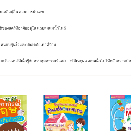
ยเหลือผู้อื่น สอนการนับเลข
ิของสัตว์ที่อาศัยอยู่ใน แถบลุ่มแม่นํ้าไนล์
่ไหนอบอุ่นใจและปลอดภัยเท่าที่บ้าน
บครัว สอนให้เด็กรู้จักควบคุมอารมณ์และการใช้เหตุผล สอนเด็กไม่ให้กลัวความมืด