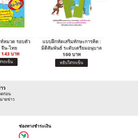
พท์หมวด รอบตัว
แบบฝึกหัดเสริมทักษะการคิด :
สุนัขจิ
ย จีน-ไทย
มิติสัมพันธ์ ระดับเตรียมอนุบาล
143 บาท
100 บาท
(Kumon)
5
ส่รถเข็น
สิ
หยิบใส่รถเข็น
่าว
ลดก่อน
มายข่าว
ช่องทางชำระเงิน