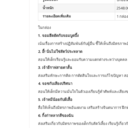
น้ำหนัก
2548.0
รายละเอียดเพิ่มเติม
1 กล่อง
ในกล่อง
1. จอมฮึดฮัดกับจอมบูดบึ้ง
เน้นเรื่องการสร้างปฏิสัมพันธ์กับผู้อื่น ชี้ให้เห็นถึงมิตร
2. อี้! นั่นไม่ใช่สัตว์ประหลาด
สอนให้เด็กเรียนรู้และยอมรับความแตกต่างระหว่างบุคคล 
3. เจ้ายีราฟสายตาสั้น
ส่งเสริมทักษะการคิด การตัดสินใจและการแก้ไขปัญหา สอนเ
4. จอชกับเสียงปริศนา
สอนให้เด็กมีความมั่นใจในตัวเองเรียนรู้คำศัพท์และเสี
5. เจ้าหมีน้อยกับผีเสื้อ
สื่อให้เห็นถึงมิตรภาพอันงดงาม เสริมสร้างจินตนาการ ฝึ
6. กิ้งก่าหลากสีของฉัน
ส่งเสริมเกี่ยวกับมิตรภาพของเด็กกับสัตว์เลี้ยง เรียนรู้เกี