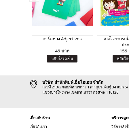
การ์ดห่วง Adjectives
เก่งไวยากรณ์
ปร
49 บาท
159
หยิบใส่รถเข็น
หยิบใส่
บริษัท สำนักพิมพ์เอ็มไอเอส จำกัด
เลขที่ 213/3 ซอยพัฒนาการ 1 (สาธุประดิษฐ์ 34 แยก 6)
แขวงบางโพงพาง เขตยานนาวา กรุงเทพฯ 10120
เกี่ยวกับร้าน
บริการลูก
เกี่ยวกับเรา
วิธีการสั่งซื