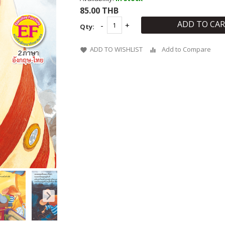
85.00 THB
ADD TO CA
Qty:
ADD TO WISHLIST
Add to Compare