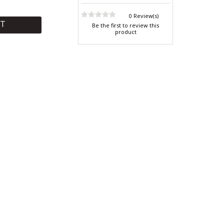
0 Review(s)
RT
Be the first to review this
product