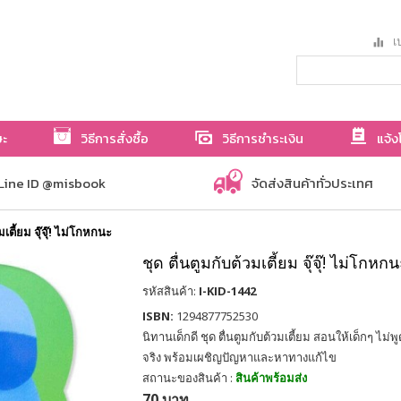
เป
ษะ
วิธีการสั่งซื้อ
วิธีการชำระเงิน
แจ้ง
Line ID @misbook
จัดส่งสินค้าทั่วประเทศ
มเตี้ยม จุ๊จุ๊! ไม่โกหกนะ
ชุด ตื่นตูมกับต้วมเตี้ยม จุ๊จุ๊! ไม่โกหก
รหัสสินค้า:
I-KID-1442
ISBN:
1294877752530
นิทานเด็กดี ชุด ตื่นตูมกับต้วมเตี้ยม สอนให้เด็กๆ ไ
จริง พร้อมเผชิญปัญหาและหาทางแก้ไข
สถานะของสินค้า :
สินค้าพร้อมส่ง
70 บาท