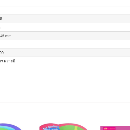
สี
า
245 mm.
น
00
ร พรายมี