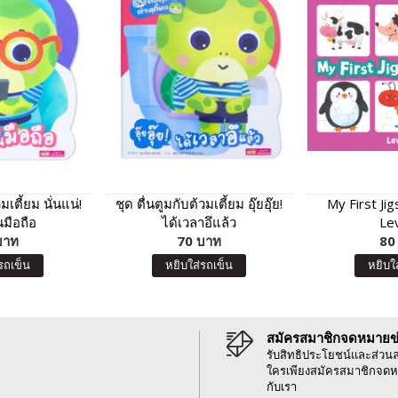
มเตี้ยม นั่นแน่!
ชุด ตื่นตูมกับต้วมเตี้ยม อุ๊ยอุ๊ย!
My First Ji
มือถือ
ได้เวลาอึแล้ว
Le
บาท
70 บาท
80
รถเข็น
หยิบใส่รถเข็น
หยิบใ
สมัครสมาชิกจดหมายข
รับสิทธิประโยชน์และส่วน
ใครเพียงสมัครสมาชิกจดห
กับเรา