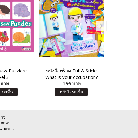
gsaw Puzzles :
หนังสือพร้อม Pull & Stick :
ซูเปอร์คิดส์ เ
vel 3
What is your occupation?
 บาท
แต่งตัวตุ๊กตา ชุด อาชีพในฝัน
199 บาท
7
ของหนู
ส่รถเข็น
หยิบใส่รถเข็น
หยิบ
่าว
ลดก่อน
มายข่าว