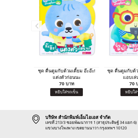
ชุด ตื่นตูมกับต้วมเตี้ยม อ๊ะอ๊ะ!
ชุด ตื่นตูมกับต้ว
แต่งตัวก่อนนะ
แอบเล่น
70 บาท
70 
หยิบใส่รถเข็น
หยิบใส่
บริษัท สำนักพิมพ์เอ็มไอเอส จำกัด
เลขที่ 213/3 ซอยพัฒนาการ 1 (สาธุประดิษฐ์ 34 แยก 6)
แขวงบางโพงพาง เขตยานนาวา กรุงเทพฯ 10120