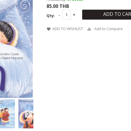
85.00 THB
ADD TO CA
Qty:
ADD TO WISHLIST
Add to Compare