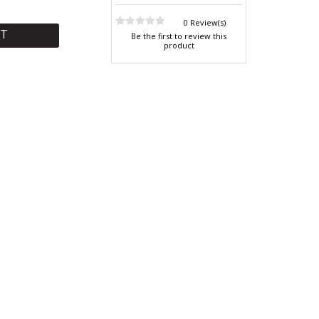
0 Review(s)
RT
Be the first to review this
product