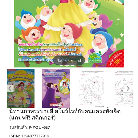
Tap to expand
นิทานภาพระบายสี สโนว์ไวท์กับคนแคระทั้งเจ็ด
(แถมฟรี! สติกเกอร์)
รหัสสินค้า:
P-YOU-687
ISBN:
1294877737919