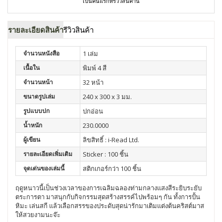
เป็นคนแรกที่รีวิวสินค้านี้
รายละเอียดสินค้า
รีวิวสินค้า
จำนวนหนังสือ
1 เล่ม
เนื้อใน
พิมพ์ 4 สี
จำนวนหน้า
32 หน้า
ขนาดรูปเล่ม
240 x 300 x 3 มม.
รูปแบบปก
ปกอ่อน
น้ำหนัก
230.0000
ผู้เขียน
ลิขสิทธิ์ : i-Read Ltd.
รายละเอียดเพิ่มเติม
Sticker : 100 ชิ้น
จุดเด่นของเล่มนี้
สติกเกอร์กว่า 100 ชิ้น
ฤดูหนาวนี้เป็นช่วงเวลาของการเฉลิมฉลองท่ามกลางแสงสีระยิบระยับ
ตระการตา มาสนุกกับกิจกรรมสุดสร้างสรรค์ไปพร้อมๆ กัน ทั้งการปั้น
หิมะ เล่นสกี แล้วเลือกสรรของประดับสุดน่ารักมาเติมแต่งต้นคริสต์มาส
ให้สวยงามนะจ๊ะ