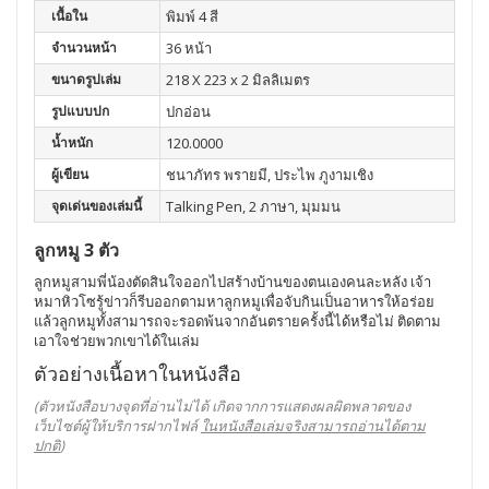
เนื้อใน
พิมพ์ 4 สี
จำนวนหน้า
36 หน้า
ขนาดรูปเล่ม
218 X 223 x 2 มิลลิเมตร
รูปแบบปก
ปกอ่อน
น้ำหนัก
120.0000
ผู้เขียน
ชนาภัทร พรายมี, ประไพ ภูงามเชิง
จุดเด่นของเล่มนี้
Talking Pen, 2 ภาษา, มุมมน
ลูกหมู 3 ตัว
ลูกหมูสามพี่น้องตัดสินใจออกไปสร้างบ้านของตนเองคนละหลัง เจ้า
หมาหิวโซรู้ข่าวก็รีบออกตามหาลูกหมูเพื่อจับกินเป็นอาหารให้อร่อย
แล้วลูกหมูทั้งสามารถจะรอดพ้นจากอันตรายครั้งนี้ได้หรือไม่ ติดตาม
เอาใจช่วยพวกเขาได้ในเล่ม
ตัวอย่างเนื้อหาในหนังสือ
(ตัวหนังสือบางจุดที่อ่านไม่ได้ เกิดจากการแสดงผลผิดพลาดของ
เว็บไซต์ผู้ให้บริการฝากไฟล์
ในหนังสือเล่มจริงสามารถอ่านได้ตาม
ปกติ
)