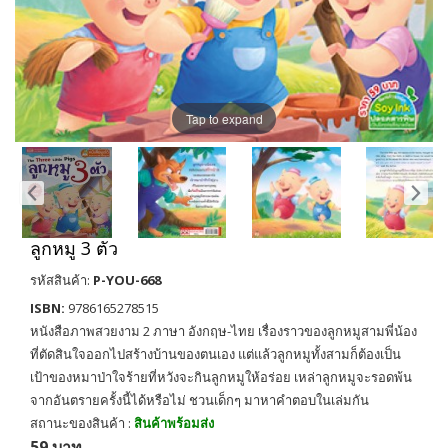
Tap to expand
ลูกหมู 3 ตัว
รหัสสินค้า:
P-YOU-668
ISBN:
9786165278515
หนังสือภาพสวยงาม 2 ภาษา อังกฤษ-ไทย เรื่องราวของลูกหมูสามพี่น้อง
ที่ตัดสินใจออกไปสร้างบ้านของตนเอง แต่แล้วลูกหมูทั้งสามก็ต้องเป็น
เป้าของหมาป่าใจร้ายที่หวังจะกินลูกหมูให้อร่อย เหล่าลูกหมูจะรอดพ้น
จากอันตรายครั้งนี้ได้หรือไม่ ชวนเด็กๆ มาหาคำตอบในเล่มกัน
สถานะของสินค้า :
สินค้าพร้อมส่ง
59 บาท