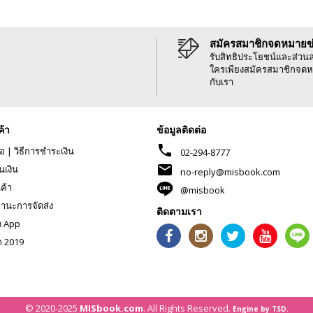
สมัครสมาชิกจดหมายข
รับสิทธิประโยชน์และส่วน
ใครเพียงสมัครสมาชิกจดห
กับเรา
ค้า
ข้อมูลติดต่อ
phone
้อ
|
วิธีการชำระเงิน
02-294-8777
mail
นเงิน
no-reply@misbook.com
นค้า
@misbook
านะการจัดส่ง
ติดตามเรา
ด App
ก 2019
© 2020-2025
MISbook.com
. All Rights Reserved.
Engine by TSD.