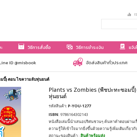
เป
ษะ
วิธีการสั่งซื้อ
วิธีการชำระเงิน
แจ้ง
Line ID @misbook
จัดส่งสินค้าทั่วประเทศ
บี้) ตอน ไขความลับหุ่นยนต์
Plants vs Zombies (พืชปะทะซอมบี้
หุ่นยนต์
รหัสสินค้า:
P-YOU-1277
ISBN:
9786164302143
หนังสือเล่มนี้นำเสนอปริศนชวนๆ ค้นหาคำตอบผ่านเรื
ความรู้ให้เข้าใจมากยิ่งขึ้นด้วยความรู้เพิ่มเติมเกี่ยวกั
สถานะของสินค้า :
สินค้าพร้อมส่ง