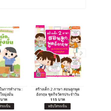
ั่นในการทำงาน :
สร้างเด็ก 2 ภาษา สอนลูกพูด
เก่งพูดอัง
จมุ่งมั่น
อังกฤษ ชุดกิจวัตรประจำวัน
ค
 บาท
ของหนูน้อย (ฉบับปรับปรุง)
115 บาท
9
ส่รถเข็น
หยิบใส่รถเข็น
หยิบ