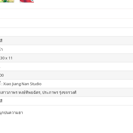
สี
้า
230 x 11
น
00
ิ์ : Xiao Jiang Nan Studio
 : เสาวภาพร หงษ์ทิพยฉัตร, ประภาพร รุ่งขจรวงศ์
สี
สนุกปนความฮา