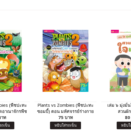
bies (พืชปะทะ
Plants vs Zombies (พืชปะทะ
เล่ม ๖ มุ่งม
ิดอาณาจักรพืช
ซอมบี้) ตอน มหัศจรรย์ร่างกาย
สวนผักใ
านกเจ้าเวหา
บาท
ของเรา และโภชนาการน่ารู้
75 บาท
80
รถเข็น
หยิบใส่รถเข็น
หยิบใ